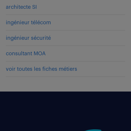
architecte SI
ingénieur télécom
ingénieur sécurité
consultant MOA
voir toutes les fiches métiers