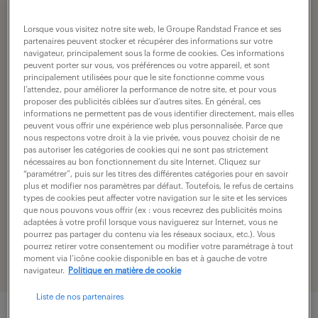
un site Web harmonieux à partir de tous les
Lorsque vous visitez notre site web, le Groupe Randstad France et ses
éléments textuels, graphiques et vidéos déjà
partenaires peuvent stocker et récupérer des informations sur votre
navigateur, principalement sous la forme de cookies. Ces informations
réalisés. Vous réalisez ainsi de nombreuses tâches,
peuvent porter sur vous, vos préférences ou votre appareil, et sont
principalement utilisées pour que le site fonctionne comme vous
comme l’élaboration de l’arborescence du site, la
l’attendez, pour améliorer la performance de notre site, et pour vous
mise en page des textes, le placement des balises,
proposer des publicités ciblées sur d’autres sites. En général, ces
informations ne permettent pas de vous identifier directement, mais elles
l’exploitation des systèmes, l’intégration
peuvent vous offrir une expérience web plus personnalisée. Parce que
nous respectons votre droit à la vie privée, vous pouvez choisir de ne
d’applications et leur mise à jour, le tout en
pas autoriser les catégories de cookies qui ne sont pas strictement
nécessaires au bon fonctionnement du site Internet. Cliquez sur
respectant la charte graphique et en répondant
“paramétrer”, puis sur les titres des différentes catégories pour en savoir
aux attentes et besoins du client.
plus et modifier nos paramètres par défaut. Toutefois, le refus de certains
types de cookies peut affecter votre navigation sur le site et les services
que nous pouvons vous offrir (ex : vous recevrez des publicités moins
adaptées à votre profil lorsque vous naviguerez sur Internet, vous ne
pourrez pas partager du contenu via les réseaux sociaux, etc.). Vous
pourrez retirer votre consentement ou modifier votre paramétrage à tout
moment via l’icône cookie disponible en bas et à gauche de votre
navigateur.
Politique en matière de cookie
Liste de nos partenaires