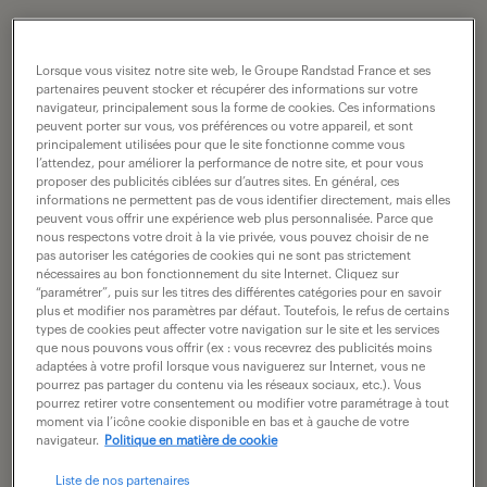
les missions du responsable
administratif et financier.
Lorsque vous visitez notre site web, le Groupe Randstad France et ses
partenaires peuvent stocker et récupérer des informations sur votre
navigateur, principalement sous la forme de cookies. Ces informations
Travailler en tant que responsable administratif et
peuvent porter sur vous, vos préférences ou votre appareil, et sont
principalement utilisées pour que le site fonctionne comme vous
financier implique de porter plusieurs casquettes.
l’attendez, pour améliorer la performance de notre site, et pour vous
proposer des publicités ciblées sur d’autres sites. En général, ces
Pour réaliser votre mission principale, à savoir
informations ne permettent pas de vous identifier directement, mais elles
veiller à la bonne gestion de l’entreprise, vous
peuvent vous offrir une expérience web plus personnalisée. Parce que
nous respectons votre droit à la vie privée, vous pouvez choisir de ne
devez en effet entreprendre des tâches variées,
pas autoriser les catégories de cookies qui ne sont pas strictement
nécessaires au bon fonctionnement du site Internet. Cliquez sur
dont :
“paramétrer”, puis sur les titres des différentes catégories pour en savoir
plus et modifier nos paramètres par défaut. Toutefois, le refus de certains
types de cookies peut affecter votre navigation sur le site et les services
que nous pouvons vous offrir (ex : vous recevrez des publicités moins
la supervision de la comptabilité ;
adaptées à votre profil lorsque vous naviguerez sur Internet, vous ne
pourrez pas partager du contenu via les réseaux sociaux, etc.). Vous
pourrez retirer votre consentement ou modifier votre paramétrage à tout
l’application des process administratifs
moment via l’icône cookie disponible en bas et à gauche de votre
internes ;
navigateur.
Politique en matière de cookie
Liste de nos partenaires