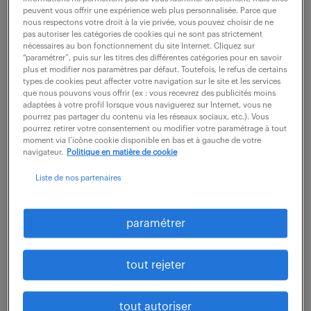
peuvent vous offrir une expérience web plus personnalisée. Parce que
nous respectons votre droit à la vie privée, vous pouvez choisir de ne
pas autoriser les catégories de cookies qui ne sont pas strictement
nécessaires au bon fonctionnement du site Internet. Cliquez sur
“paramétrer”, puis sur les titres des différentes catégories pour en savoir
savoir-faire et savoir-
plus et modifier nos paramètres par défaut. Toutefois, le refus de certains
types de cookies peut affecter votre navigation sur le site et les services
que nous pouvons vous offrir (ex : vous recevrez des publicités moins
être
adaptées à votre profil lorsque vous naviguerez sur Internet, vous ne
pourrez pas partager du contenu via les réseaux sociaux, etc.). Vous
pourrez retirer votre consentement ou modifier votre paramétrage à tout
moment via l’icône cookie disponible en bas et à gauche de votre
La très large palette de missions qui lui sont
navigateur.
Politique en matière de cookie
confiées quotidiennement nécessite que l’assistant
Liste de nos partenaires
de gestion sache faire preuve d’adaptation et d’un
grand sens de l’organisation. Rigoureux, doué
paramétrer
d’initiatives et pluridisciplinaire, il sait s’adapter à
toutes les situations, y compris les plus urgentes.
tout rejeter
La bonne communication, écrite comme orale, est
indispensable. Il affiche par ailleurs une bonne
tout autoriser