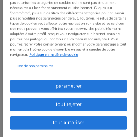
pas autoriser les catégories de cookies qui ne sont pas strictement
nécessaires au bon fonctionnement du site Internet. Cliquez sur
“paramétrer”, puis sur les titres des différentes catégories pour en savoir
Votre mission : L'expertise au service du client Au sein
plus et modifier nos paramètres par défaut. Toutefois, le refus de certains
de l'agence d'Ingré, vous n'êtes pas un simple
types de cookies peut affecter votre navigation sur le site et les services
que nous pouvons vous offrir (ex : vous recevrez des publicités moins
vendeur, mais un véritable conseiller technique. Vous
adaptées à votre profil lorsque vous naviguerez sur Internet, vous ne
traitez les demandes (principalement...
pourrez pas partager du contenu via les réseaux sociaux, etc.). Vous
pourrez retirer votre consentement ou modifier votre paramétrage à tout
moment via l’icône cookie disponible en bas et à gauche de votre
navigateur.
Politique en matière de cookie
voir l'offre
Liste de nos partenaires
paramétrer
ingénieur technico-commercial
iard (f/h)
tout rejeter
7 août 2026
tout autoriser
Paris 09 (75)
CDI
50 000 € / an