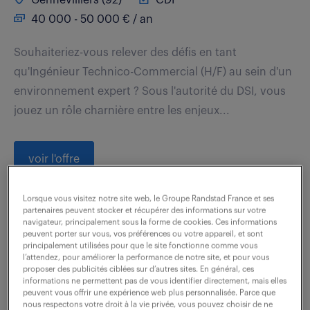
40 000 - 50 000 € / an
Souhaiteriez-vous relever des défis en tant
qu'Ingénieur Technico-Commercial (H/F) au sein d'un
environnement expert ? Sous l'autorité du DSI, vous
jouez un rôle charnière entre les enjeux...
voir l'offre
Lorsque vous visitez notre site web, le Groupe Randstad France et ses
partenaires peuvent stocker et récupérer des informations sur votre
navigateur, principalement sous la forme de cookies. Ces informations
technico-commercial sédentaire
peuvent porter sur vous, vos préférences ou votre appareil, et sont
(f/h) – expert composants
principalement utilisées pour que le site fonctionne comme vous
l’attendez, pour améliorer la performance de notre site, et pour vous
proposer des publicités ciblées sur d’autres sites. En général, ces
7 août 2026
informations ne permettent pas de vous identifier directement, mais elles
peuvent vous offrir une expérience web plus personnalisée. Parce que
nous respectons votre droit à la vie privée, vous pouvez choisir de ne
Ingre (45)
CDI
30 000 - 33 000 € / an