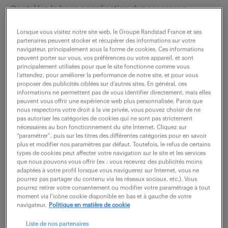
Contrôlez la bonne application des processus,
procédures et standards relatifs à votre périmètre
Lorsque vous visitez notre site web, le Groupe Randstad France et ses
Préparez les plans de surveillance et vous vous
partenaires peuvent stocker et récupérer des informations sur votre
navigateur, principalement sous la forme de cookies. Ces informations
assurez de la prise en compte des exigences...
peuvent porter sur vous, vos préférences ou votre appareil, et sont
principalement utilisées pour que le site fonctionne comme vous
l’attendez, pour améliorer la performance de notre site, et pour vous
proposer des publicités ciblées sur d’autres sites. En général, ces
voir l'offre
informations ne permettent pas de vous identifier directement, mais elles
peuvent vous offrir une expérience web plus personnalisée. Parce que
nous respectons votre droit à la vie privée, vous pouvez choisir de ne
pas autoriser les catégories de cookies qui ne sont pas strictement
nécessaires au bon fonctionnement du site Internet. Cliquez sur
technicien garantie naval (f/h)
“paramétrer”, puis sur les titres des différentes catégories pour en savoir
plus et modifier nos paramètres par défaut. Toutefois, le refus de certains
types de cookies peut affecter votre navigation sur le site et les services
22 avril 2026
que nous pouvons vous offrir (ex : vous recevrez des publicités moins
adaptées à votre profil lorsque vous naviguerez sur Internet, vous ne
pourrez pas partager du contenu via les réseaux sociaux, etc.). Vous
St Nazaire (44)
CDI
pourrez retirer votre consentement ou modifier votre paramétrage à tout
30 000 - 37 000 € / an
moment via l’icône cookie disponible en bas et à gauche de votre
navigateur.
Politique en matière de cookie
Rattaché(e) au Chargé d'Affaires Garantie, vous êtes
Liste de nos partenaires