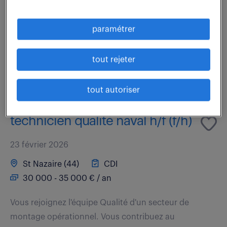
le chef d'orchestre de la résolution des réclamations
techniques sur votre périmètre. Votre quotidien
paramétrer
s'articule autour de trois axes...
tout rejeter
voir l'offre
tout autoriser
technicien qualité naval h/f (f/h)
23 février 2026
St Nazaire (44)
CDI
30 000 - 35 000 € / an
Vous rejoignez l'équipe Qualité d'un secteur de
montage opérationnel. Vous contribuez au