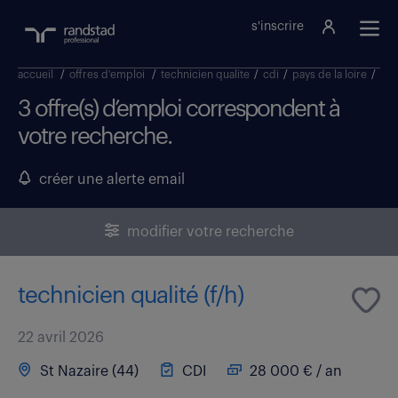
s'inscrire
accueil
/
offres d'emploi
/
technicien qualite
/
cdi
/
pays de la loire
/
loi
3 offre(s) d’emploi correspondent à
votre recherche.
créer une alerte email
modifier votre recherche
technicien qualité (f/h)
22 avril 2026
St Nazaire (44)
CDI
28 000 € / an