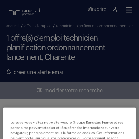
s'inscrire
accueil
/
offres d'emploi
/
technicien planification ordonnancement lanc
1 offre(s) d'emploi technicien
planification ordonnancement
lancement, Charente
créer une alerte email
modifier votre recherche
technicien en gestion de
production (f/h)
Lorsque vous visitez notre site web, le Groupe Randstad France et ses
partenaires peuvent stocker et récupérer des informations sur votre
navigateur, principalement sous la forme de cookies. Ces informations
23 février 2026
peuvent porter sur vous, vos préférences ou votre appareil, et sont