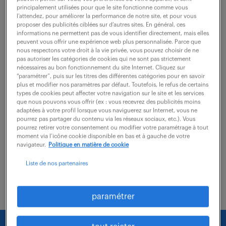
principalement utilisées pour que le site fonctionne comme vous
Rochefort (17)
CDI
l’attendez, pour améliorer la performance de notre site, et pour vous
proposer des publicités ciblées sur d’autres sites. En général, ces
25 000 - 30 000 € / an
informations ne permettent pas de vous identifier directement, mais elles
peuvent vous offrir une expérience web plus personnalisée. Parce que
nous respectons votre droit à la vie privée, vous pouvez choisir de ne
Dans le cadre de ce rôle, vous intégrerez l'équipe de
pas autoriser les catégories de cookies qui ne sont pas strictement
production et serez en charge de la coordination
nécessaires au bon fonctionnement du site Internet. Cliquez sur
“paramétrer”, puis sur les titres des différentes catégories pour en savoir
opérationnelle pour garantir la bonne exécution des
plus et modifier nos paramètres par défaut. Toutefois, le refus de certains
types de cookies peut affecter votre navigation sur le site et les services
plannings de fabrication. Vos missions...
que nous pouvons vous offrir (ex : vous recevrez des publicités moins
adaptées à votre profil lorsque vous naviguerez sur Internet, vous ne
pourrez pas partager du contenu via les réseaux sociaux, etc.). Vous
pourrez retirer votre consentement ou modifier votre paramétrage à tout
voir l'offre
moment via l’icône cookie disponible en bas et à gauche de votre
navigateur.
Politique en matière de cookie
Liste de nos partenaires
paramétrer