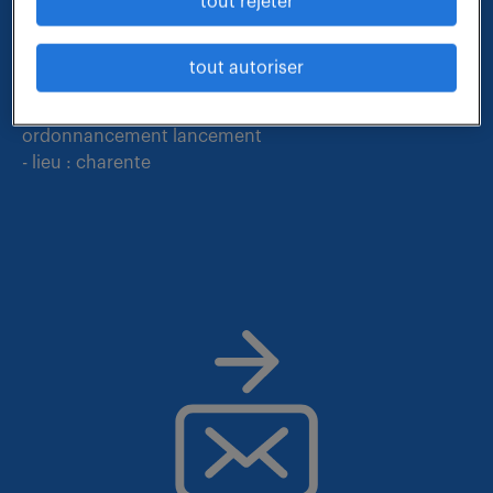
Nous faisons le maximum pour trouver un emploi
tout rejeter
qui vous correspond parmi nos offres :
tout autoriser
- métier et compétences : technicien planification
ordonnancement lancement
- lieu : charente