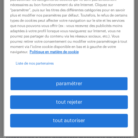
et la politique du programme d'approvisionnement
nécessaires au bon fonctionnement du site Internet. Cliquez sur
autour des 5 piliers : innovation, qualité, réactivité,
“paramétrer”, puis sur les titres des différentes catégories pour en savoir
plus et modifier nos paramètres par défaut. Toutefois, le refus de certains
livraison et compétitivité,...
types de cookies peut affecter votre navigation sur le site et les services
que nous pouvons vous offrir (ex : vous recevrez des publicités moins
adaptées à votre profil lorsque vous naviguerez sur Internet, vous ne
pourrez pas partager du contenu via les réseaux sociaux, etc.). Vous
voir l'offre
pourrez retirer votre consentement ou modifier votre paramétrage à tout
moment via l’icône cookie disponible en bas et à gauche de votre
navigateur.
Politique en matière de cookie
Liste de nos partenaires
ingénieur mécanique (f/h)
paramétrer
4 août 2026
Ruelle Sur Touvre (16)
intérim
tout rejeter
6 mois
40 000 - 50 000 € / an
tout autoriser
Au sein de l'équipe Ingénierie Équipementière, vous
contribuez à la conception d'équipements de haute