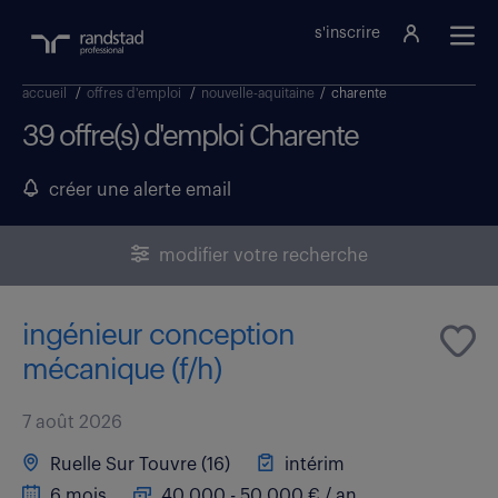
s'inscrire
accueil
/
offres d'emploi
/
nouvelle-aquitaine
/
charente
39 offre(s) d'emploi Charente
créer une alerte email
modifier votre recherche
ingénieur conception
mécanique (f/h)
7 août 2026
Ruelle Sur Touvre (16)
intérim
6 mois
40 000 - 50 000 € / an