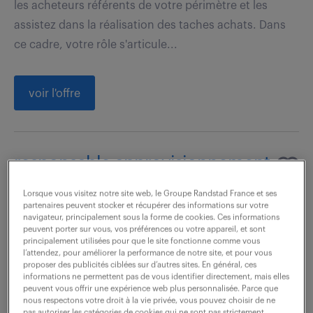
les acheteurs référents de votre périmètre et les
assistez dans la réalisation des taches achats. Dans
ce cadre, votre rôle s'articule...
voir l'offre
responsable approvisionnement
(f/h)
Lorsque vous visitez notre site web, le Groupe Randstad France et ses
partenaires peuvent stocker et récupérer des informations sur votre
6 août 2026
navigateur, principalement sous la forme de cookies. Ces informations
peuvent porter sur vous, vos préférences ou votre appareil, et sont
principalement utilisées pour que le site fonctionne comme vous
Rochefort (17)
intérim
4 mois
l’attendez, pour améliorer la performance de notre site, et pour vous
30 000 - 35 000 € / an
proposer des publicités ciblées sur d’autres sites. En général, ces
informations ne permettent pas de vous identifier directement, mais elles
peuvent vous offrir une expérience web plus personnalisée. Parce que
Vos missions seront les suivantes : - Définir la vision
nous respectons votre droit à la vie privée, vous pouvez choisir de ne
pas autoriser les catégories de cookies qui ne sont pas strictement