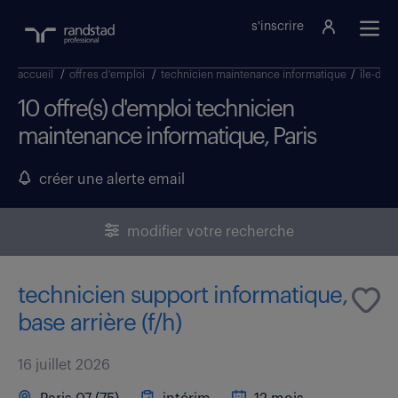
s'inscrire
accueil
/
offres d'emploi
/
technicien maintenance informatique
/
île-de-
10 offre(s) d'emploi technicien
maintenance informatique, Paris
créer une alerte email
modifier votre recherche
technicien support informatique,
base arrière (f/h)
16 juillet 2026