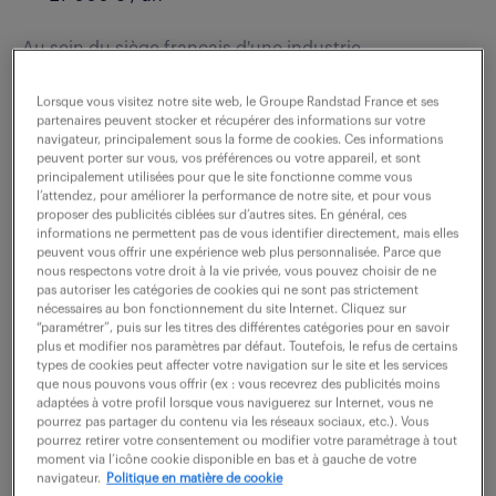
Au sein du siège français d'une industrie
internationale, nous recherchons un technicien
Lorsque vous visitez notre site web, le Groupe Randstad France et ses
support VVIP (F/H). Vous assurez le support
partenaires peuvent stocker et récupérer des informations sur votre
bureautiques auprès d'utilisateurs sensibles et
navigateur, principalement sous la forme de cookies. Ces informations
peuvent porter sur vous, vos préférences ou votre appareil, et sont
exigeants. Cela...
principalement utilisées pour que le site fonctionne comme vous
l’attendez, pour améliorer la performance de notre site, et pour vous
proposer des publicités ciblées sur d’autres sites. En général, ces
informations ne permettent pas de vous identifier directement, mais elles
voir l'offre
peuvent vous offrir une expérience web plus personnalisée. Parce que
nous respectons votre droit à la vie privée, vous pouvez choisir de ne
pas autoriser les catégories de cookies qui ne sont pas strictement
nécessaires au bon fonctionnement du site Internet. Cliquez sur
“paramétrer”, puis sur les titres des différentes catégories pour en savoir
plus et modifier nos paramètres par défaut. Toutefois, le refus de certains
technicien maintenance
types de cookies peut affecter votre navigation sur le site et les services
que nous pouvons vous offrir (ex : vous recevrez des publicités moins
informatique mac os (f/h)
adaptées à votre profil lorsque vous naviguerez sur Internet, vous ne
pourrez pas partager du contenu via les réseaux sociaux, etc.). Vous
pourrez retirer votre consentement ou modifier votre paramétrage à tout
16 mars 2026
moment via l’icône cookie disponible en bas et à gauche de votre
navigateur.
Politique en matière de cookie
Paris 13 (75)
intérim
6 mois