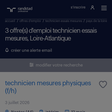
s'inscrire
accueil
/
offres d'emploi
/
technicien essais mesures
/
pays de la loire
/
3 offre(s) d'emploi technicien essais
mesures, Loire-Atlantique
créer une alerte email
modifier votre recherche
technicien mesures physiques
(f/h)
3 juillet 2026