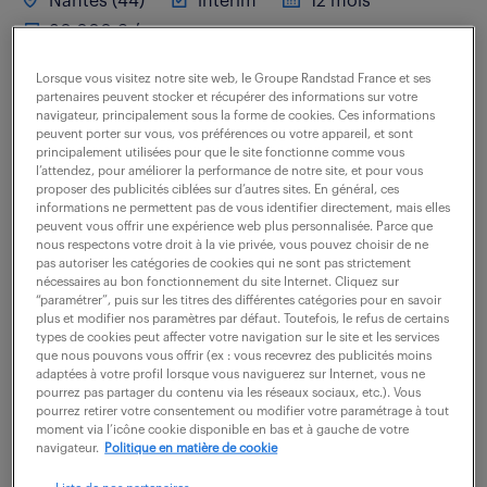
Nantes (44)
intérim
12 mois
30 000 € / an
Lorsque vous visitez notre site web, le Groupe Randstad France et ses
A ce titre, vous réalisez sur des pièces antivibratoires
partenaires peuvent stocker et récupérer des informations sur votre
automobiles, des essais de caractérisation statique et
navigateur, principalement sous la forme de cookies. Ces informations
peuvent porter sur vous, vos préférences ou votre appareil, et sont
dynamique ou des essais de fatigue suivant les
principalement utilisées pour que le site fonctionne comme vous
l’attendez, pour améliorer la performance de notre site, et pour vous
demandes projets. Vous assurez la...
proposer des publicités ciblées sur d’autres sites. En général, ces
informations ne permettent pas de vous identifier directement, mais elles
peuvent vous offrir une expérience web plus personnalisée. Parce que
nous respectons votre droit à la vie privée, vous pouvez choisir de ne
voir l'offre
pas autoriser les catégories de cookies qui ne sont pas strictement
nécessaires au bon fonctionnement du site Internet. Cliquez sur
“paramétrer”, puis sur les titres des différentes catégories pour en savoir
plus et modifier nos paramètres par défaut. Toutefois, le refus de certains
types de cookies peut affecter votre navigation sur le site et les services
technicien essai (f/h)
que nous pouvons vous offrir (ex : vous recevrez des publicités moins
adaptées à votre profil lorsque vous naviguerez sur Internet, vous ne
pourrez pas partager du contenu via les réseaux sociaux, etc.). Vous
17 juin 2026
pourrez retirer votre consentement ou modifier votre paramétrage à tout
moment via l’icône cookie disponible en bas et à gauche de votre
navigateur.
Politique en matière de cookie
Montoir De Bretagne (44)
intérim
6 mois
26 000 € / mois