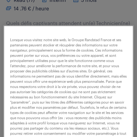
Reau (77)
intérim
3 mois
14 .76 € / heure
Quels défis captivants attendent un(e) Technicien(ne)
essais dans ce rôle dynamique? Dans le cadre de ce
poste, vous serez responsable de l'installation, de la
Lorsque vous visitez notre site web, le Groupe Randstad France et ses
partenaires peuvent stocker et récupérer des informations sur votre
surveillance et de la maintenance des...
navigateur, principalement sous la forme de cookies. Ces informations
peuvent porter sur vous, vos préférences ou votre appareil, et sont
principalement utilisées pour que le site fonctionne comme vous
l’attendez, pour améliorer la performance de notre site, et pour vous
voir l'offre
proposer des publicités ciblées sur d’autres sites. En général, ces
informations ne permettent pas de vous identifier directement, mais elles
peuvent vous offrir une expérience web plus personnalisée. Parce que
nous respectons votre droit à la vie privée, vous pouvez choisir de ne
pas autoriser les catégories de cookies qui ne sont pas strictement
nécessaires au bon fonctionnement du site Internet. Cliquez sur
technicien expert qualification
“paramétrer”, puis sur les titres des différentes catégories pour en savoir
plus et modifier nos paramètres par défaut. Toutefois, le refus de certains
aerolique (f/h)
types de cookies peut affecter votre navigation sur le site et les services
que nous pouvons vous offrir (ex : vous recevrez des publicités moins
adaptées à votre profil lorsque vous naviguerez sur Internet, vous ne
7 juillet 2026
pourrez pas partager du contenu via les réseaux sociaux, etc.). Vous
pourrez retirer votre consentement ou modifier votre paramétrage à tout
Pontoise (95)
CDI