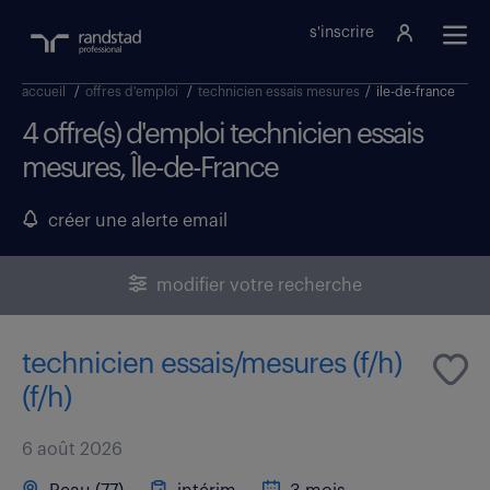
s'inscrire
accueil
/
offres d'emploi
/
technicien essais mesures
/
ile-de-france
4 offre(s) d'emploi technicien essais
mesures, Île-de-France
créer une alerte email
modifier votre recherche
technicien essais/mesures (f/h)
(f/h)
6 août 2026