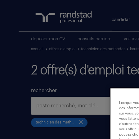
candidat
déposer mon CV
conseils carriere
vos av
accueil
/
offres d'emploi
/
technicien des methodes
/
haut
2 offre(s) d'emploi
rechercher
Lorsque vous
des informat
sur vous, vo
vous l’atten
technicien des methodes
d’autres sit
vous offrir 
pouvez chois