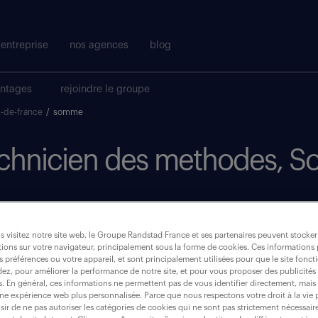
entreprise
nos agences
blog
antages
rejoindre le groupe
s-de-france
/
somme
 technicien des methodes,
où ?
 visitez notre site web, le Groupe Randstad France et ses partenaires peuvent stocker
CDI
(2)
ions sur votre navigateur, principalement sous la forme de cookies. Ces informations
s préférences ou votre appareil, et sont principalement utilisées pour que le site fo
dez, pour améliorer la performance de notre site, et pour vous proposer des publicités 
somme (80)
es. En général, ces informations ne permettent pas de vous identifier directement, mais
une expérience web plus personnalisée. Parce que nous respectons votre droit à la vie 
ir de ne pas autoriser les catégories de cookies qui ne sont pas strictement nécessair