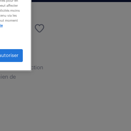
ories pour en
peut affecter
blicités moins
enu via les
 tout moment
ie
autoriser
éthodes Injection
cien de