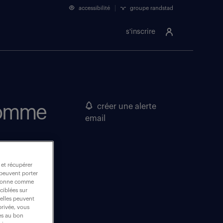
accessibilité
groupe randstad
s'inscrire
 Somme
créer une alerte
email
 et récupérer
 peuvent porter
nctionne comme
ciblées sur
 elles peuvent
privée, vous
es au bon