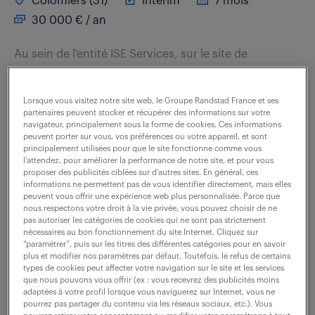
Colomiers (31)
intérim
7 mois
30 000 € / an
Au sein de l'entité ISE Services, sur le site de
Colomiers, sur la FAL A330, vous avez pour missions
: - Créer des gammes de travail et dossier de travail
Lorsque vous visitez notre site web, le Groupe Randstad France et ses
pour la production - Assurer le support...
partenaires peuvent stocker et récupérer des informations sur votre
navigateur, principalement sous la forme de cookies. Ces informations
peuvent porter sur vous, vos préférences ou votre appareil, et sont
principalement utilisées pour que le site fonctionne comme vous
voir l'offre
l’attendez, pour améliorer la performance de notre site, et pour vous
proposer des publicités ciblées sur d’autres sites. En général, ces
informations ne permettent pas de vous identifier directement, mais elles
peuvent vous offrir une expérience web plus personnalisée. Parce que
nous respectons votre droit à la vie privée, vous pouvez choisir de ne
pas autoriser les catégories de cookies qui ne sont pas strictement
technicien méthodes
nécessaires au bon fonctionnement du site Internet. Cliquez sur
“paramétrer”, puis sur les titres des différentes catégories pour en savoir
industrialisation (f/h)
plus et modifier nos paramètres par défaut. Toutefois, le refus de certains
types de cookies peut affecter votre navigation sur le site et les services
que nous pouvons vous offrir (ex : vous recevrez des publicités moins
8 avril 2026
adaptées à votre profil lorsque vous naviguerez sur Internet, vous ne
pourrez pas partager du contenu via les réseaux sociaux, etc.). Vous
Colomiers (31)
CDI