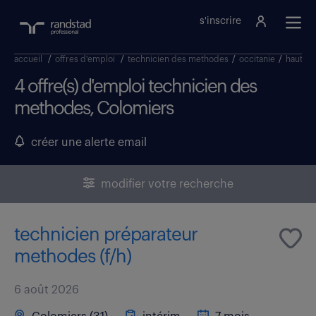
s'inscrire
accueil
/
offres d'emploi
/
technicien des methodes
/
occitanie
/
haute-
4 offre(s) d'emploi technicien des
methodes, Colomiers
créer une alerte email
modifier votre recherche
technicien préparateur
methodes (f/h)
6 août 2026