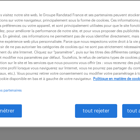
 visitez notre site web, le Groupe Randstad France et ses partenaires peuvent stocker
ions sur votre navigateur, principalement sous la forme de cookies. Ces informations
s préférences ou votre appareil, et sont principalement utilisées pour que le site fo
e maintenance 2x8 (f/h)
dez, pour améliorer la performance de notre site, et pour vous proposer des publicités 
es. En général, ces informations ne permettent pas de vous identifier directement, mais
une expérience web plus personnalisée. Parce que nous respectons votre droit à la vie 
ir de ne pas autoriser les catégories de cookies qui ne sont pas strictement nécessair
nt du site Internet. Cliquez sur “paramétrer”, puis sur les titres des différentes catég
eul (59)
CDI
30 000 € / an
et modifier nos paramètres par défaut. Toutefois, le refus de certains types de cookies 
tion sur le site et les services que nous pouvons vous offrir (ex : vous recevrez des pu
otre profil lorsque vous naviguerez sur Internet, vous ne pourrez pas partager du cont
 du Chef d'équipe Technique, vos missions seront les 
iaux, etc.). Vous pourrez retirer votre consentement ou modifier votre paramétrage à
cookie disponible en bas et à gauche de votre navigateur.
Politique en matière de cook
onne organisation de son poste de travail et que les 
os partenaires
Garantir...
métrer
tout rejeter
tout 