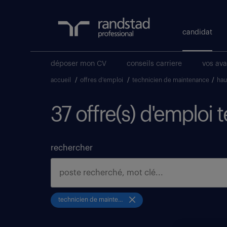
candidat
déposer mon CV
conseils carriere
vos av
accueil
/
offres d'emploi
/
technicien de maintenance
/
hau
37 offre(s) d'emploi
rechercher
technicien de maintenance