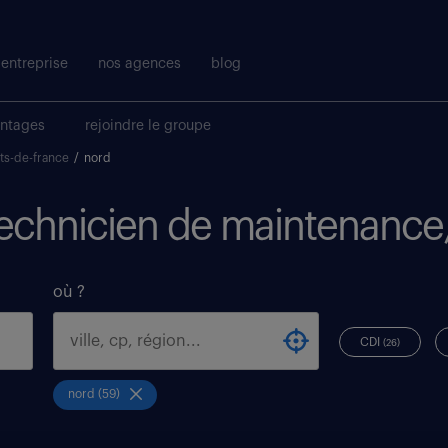
entreprise
nos agences
blog
antages
rejoindre le groupe
ts-de-france
/
nord
 technicien de maintenance
où ?
CDI
(26)
nord (59)