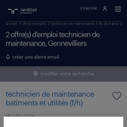
s'inscrire
accueil
/
offres d'emploi
/
technicien de maintenance
/
île-de-france
/
ha
2 offre(s) d'emploi technicien de
maintenance, Gennevilliers
créer une alerte email
modifier votre recherche
technicien de maintenance
batiments et utilités (f/h)
16 juillet 2026