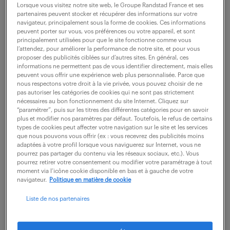
Gennevilliers (92)
intérim
18 mois
Lorsque vous visitez notre site web, le Groupe Randstad France et ses
35 000 - 45 000 € / an
partenaires peuvent stocker et récupérer des informations sur votre
navigateur, principalement sous la forme de cookies. Ces informations
peuvent porter sur vous, vos préférences ou votre appareil, et sont
Rattaché(e) au responsable de service maintenance
principalement utilisées pour que le site fonctionne comme vous
l’attendez, pour améliorer la performance de notre site, et pour vous
des sites du 92 (6 bâtiments), vous intégrez le service
proposer des publicités ciblées sur d’autres sites. En général, ces
informations ne permettent pas de vous identifier directement, mais elles
de maintenance en charge des actions préventives et
peuvent vous offrir une expérience web plus personnalisée. Parce que
curatives des applications de...
nous respectons votre droit à la vie privée, vous pouvez choisir de ne
pas autoriser les catégories de cookies qui ne sont pas strictement
nécessaires au bon fonctionnement du site Internet. Cliquez sur
“paramétrer”, puis sur les titres des différentes catégories pour en savoir
voir l'offre
plus et modifier nos paramètres par défaut. Toutefois, le refus de certains
types de cookies peut affecter votre navigation sur le site et les services
que nous pouvons vous offrir (ex : vous recevrez des publicités moins
adaptées à votre profil lorsque vous naviguerez sur Internet, vous ne
pourrez pas partager du contenu via les réseaux sociaux, etc.). Vous
pourrez retirer votre consentement ou modifier votre paramétrage à tout
technicien de maintenance
moment via l’icône cookie disponible en bas et à gauche de votre
navigateur.
Politique en matière de cookie
itinérant (f/h)
Liste de nos partenaires
23 février 2026
Gennevilliers (92)
CDI
24 000 € / an