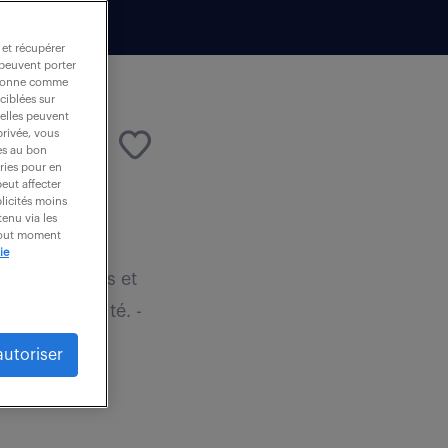
 et récupérer
 peuvent porter
nctionne comme
ciblées sur
 elles peuvent
privée, vous
es au bon
ories pour en
peut affecter
blicités moins
enu via les
an
 tout moment
ie
ns préventives et
a productivité. -
autoriser