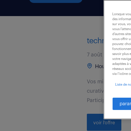
Lorsque vous
des informat
sur vous, vo
vous l’atten
d’autres sit
technicien d
vous offrir 
pouvez chois
fonctionneme
7 août 2026
savoir plus 
votre naviga
adaptées à v
Houdan (78)
réseaux soc
via l’icône 
Vos missions princ
Liste de n
curatives sur les
Participer à...
para
voir l'offre