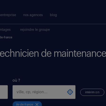
entreprise
nos agences
blog
antages
rejoindre le groupe
-de-france
 technicien de maintenance,
où ?
intérim
(37)
ile-de-france