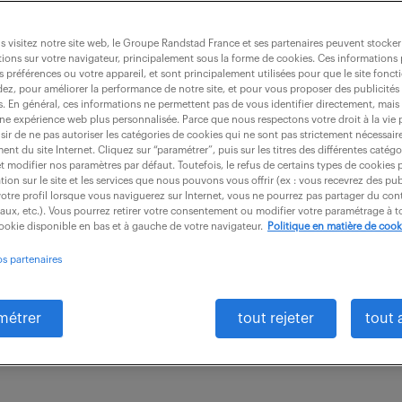
 visitez notre site web, le Groupe Randstad France et ses partenaires peuvent stocker
ions sur votre navigateur, principalement sous la forme de cookies. Ces informations
s préférences ou votre appareil, et sont principalement utilisées pour que le site fo
dez, pour améliorer la performance de notre site, et pour vous proposer des publicités 
es. En général, ces informations ne permettent pas de vous identifier directement, mais
e maintenance (f/h)
une expérience web plus personnalisée. Parce que nous respectons votre droit à la vie 
ir de ne pas autoriser les catégories de cookies qui ne sont pas strictement nécessair
nt du site Internet. Cliquez sur “paramétrer”, puis sur les titres des différentes catég
et modifier nos paramètres par défaut. Toutefois, le refus de certains types de cookies 
tion sur le site et les services que nous pouvons vous offrir (ex : vous recevrez des pu
otre profil lorsque vous naviguerez sur Internet, vous ne pourrez pas partager du cont
intérim
18 mois
28 000 - 33 000 € / 
iaux, etc.). Vous pourrez retirer votre consentement ou modifier votre paramétrage à
cookie disponible en bas et à gauche de votre navigateur.
Politique en matière de cook
ipales : - Garantir et assurer la réalisation des actio
os partenaires
 équipements de production dans le souci d'améliorer l
métrer
tout rejeter
tout 