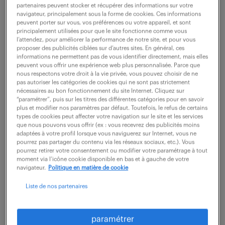
partenaires peuvent stocker et récupérer des informations sur votre
navigateur, principalement sous la forme de cookies. Ces informations
peuvent porter sur vous, vos préférences ou votre appareil, et sont
ne ratez aucune
principalement utilisées pour que le site fonctionne comme vous
l’attendez, pour améliorer la performance de notre site, et pour vous
opportunité.
proposer des publicités ciblées sur d’autres sites. En général, ces
informations ne permettent pas de vous identifier directement, mais elles
peuvent vous offrir une expérience web plus personnalisée. Parce que
nous respectons votre droit à la vie privée, vous pouvez choisir de ne
recevez chaque semaine par mail les offres qui
pas autoriser les catégories de cookies qui ne sont pas strictement
correspondent à votre dernière recherche.
nécessaires au bon fonctionnement du site Internet. Cliquez sur
“paramétrer”, puis sur les titres des différentes catégories pour en savoir
plus et modifier nos paramètres par défaut. Toutefois, le refus de certains
types de cookies peut affecter votre navigation sur le site et les services
créer une alerte
que nous pouvons vous offrir (ex : vous recevrez des publicités moins
adaptées à votre profil lorsque vous naviguerez sur Internet, vous ne
pourrez pas partager du contenu via les réseaux sociaux, etc.). Vous
pourrez retirer votre consentement ou modifier votre paramétrage à tout
moment via l’icône cookie disponible en bas et à gauche de votre
navigateur.
Politique en matière de cookie
Liste de nos partenaires
partagez-nous
paramétrer
votre CV !