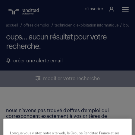
s'inscrire
accueil
/
offres d'emploi
/
technicien d exploitation informatique
/
bourg
oups… aucun résultat pour votre
recherche.
créer une alerte email
modifier votre recherche
nous n’avons pas trouvé d’offres d’emploi qui
correspondent exactement à vos critères de
recherche. Modifiez vos critères ou créez une alerte
email pour ne manquer aucune opportunité !
Lorsque vous visitez notre site web, le Groupe Randstad France et ses