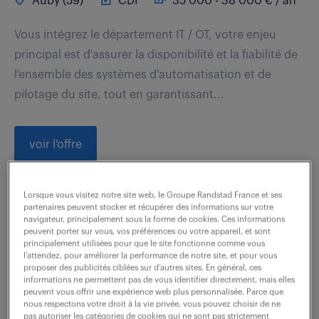
Auby (59)
CDI
35 000 - 38 000 € / an
Vous intégrez le département IT / OT, votre enjeu
principal est d'assurer la disponibilité et la fiabilité de
l'ensemble des systèmes d'automatisation et de
pilotage du site, tout en garantissant...
voir l'offre
Lorsque vous visitez notre site web, le Groupe Randstad France et ses
partenaires peuvent stocker et récupérer des informations sur votre
technicien ordonnancement
navigateur, principalement sous la forme de cookies. Ces informations
peuvent porter sur vous, vos préférences ou votre appareil, et sont
(f/h)
principalement utilisées pour que le site fonctionne comme vous
l’attendez, pour améliorer la performance de notre site, et pour vous
proposer des publicités ciblées sur d’autres sites. En général, ces
5 août 2026
informations ne permettent pas de vous identifier directement, mais elles
peuvent vous offrir une expérience web plus personnalisée. Parce que
Cholet (49)
intérim
3 mois
nous respectons votre droit à la vie privée, vous pouvez choisir de ne
pas autoriser les catégories de cookies qui ne sont pas strictement
35 000 € / an