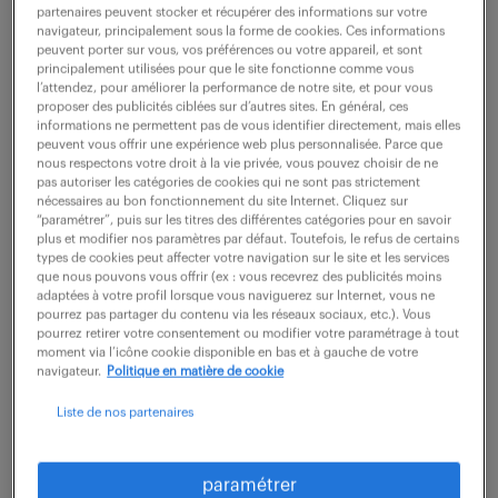
partenaires peuvent stocker et récupérer des informations sur votre
navigateur, principalement sous la forme de cookies. Ces informations
peuvent porter sur vous, vos préférences ou votre appareil, et sont
ne ratez aucune
principalement utilisées pour que le site fonctionne comme vous
l’attendez, pour améliorer la performance de notre site, et pour vous
opportunité.
proposer des publicités ciblées sur d’autres sites. En général, ces
informations ne permettent pas de vous identifier directement, mais elles
peuvent vous offrir une expérience web plus personnalisée. Parce que
nous respectons votre droit à la vie privée, vous pouvez choisir de ne
recevez chaque semaine par mail les offres qui
pas autoriser les catégories de cookies qui ne sont pas strictement
correspondent à votre dernière recherche.
nécessaires au bon fonctionnement du site Internet. Cliquez sur
“paramétrer”, puis sur les titres des différentes catégories pour en savoir
plus et modifier nos paramètres par défaut. Toutefois, le refus de certains
types de cookies peut affecter votre navigation sur le site et les services
créer une alerte
que nous pouvons vous offrir (ex : vous recevrez des publicités moins
adaptées à votre profil lorsque vous naviguerez sur Internet, vous ne
pourrez pas partager du contenu via les réseaux sociaux, etc.). Vous
pourrez retirer votre consentement ou modifier votre paramétrage à tout
moment via l’icône cookie disponible en bas et à gauche de votre
navigateur.
Politique en matière de cookie
Liste de nos partenaires
partagez-nous
paramétrer
votre CV !