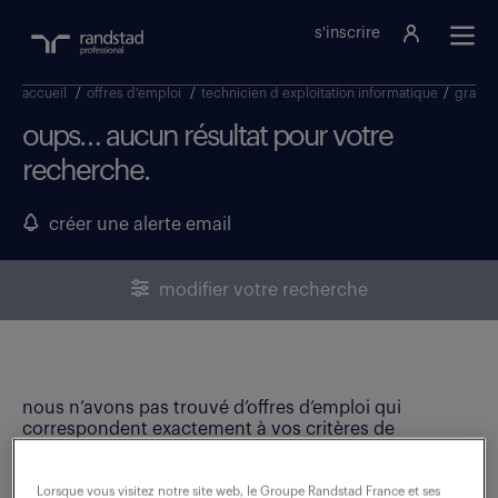
s'inscrire
accueil
/
offres d'emploi
/
technicien d exploitation informatique
/
grand 
oups… aucun résultat pour votre
recherche.
créer une alerte email
modifier votre recherche
nous n’avons pas trouvé d’offres d’emploi qui
correspondent exactement à vos critères de
recherche. Modifiez vos critères ou créez une alerte
email pour ne manquer aucune opportunité !
Lorsque vous visitez notre site web, le Groupe Randstad France et ses