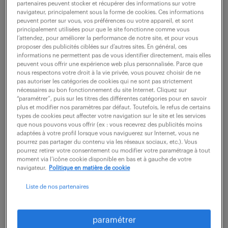
partenaires peuvent stocker et récupérer des informations sur votre
navigateur, principalement sous la forme de cookies. Ces informations
peuvent porter sur vous, vos préférences ou votre appareil, et sont
ne ratez aucune
principalement utilisées pour que le site fonctionne comme vous
l’attendez, pour améliorer la performance de notre site, et pour vous
proposer des publicités ciblées sur d’autres sites. En général, ces
opportunité.
informations ne permettent pas de vous identifier directement, mais elles
peuvent vous offrir une expérience web plus personnalisée. Parce que
nous respectons votre droit à la vie privée, vous pouvez choisir de ne
recevez chaque semaine par mail les offres qui
pas autoriser les catégories de cookies qui ne sont pas strictement
nécessaires au bon fonctionnement du site Internet. Cliquez sur
correspondent à votre dernière recherche.
“paramétrer”, puis sur les titres des différentes catégories pour en savoir
plus et modifier nos paramètres par défaut. Toutefois, le refus de certains
types de cookies peut affecter votre navigation sur le site et les services
que nous pouvons vous offrir (ex : vous recevrez des publicités moins
créer une alerte
adaptées à votre profil lorsque vous naviguerez sur Internet, vous ne
pourrez pas partager du contenu via les réseaux sociaux, etc.). Vous
pourrez retirer votre consentement ou modifier votre paramétrage à tout
moment via l’icône cookie disponible en bas et à gauche de votre
navigateur.
Politique en matière de cookie
Liste de nos partenaires
partagez-nous
paramétrer
votre CV !