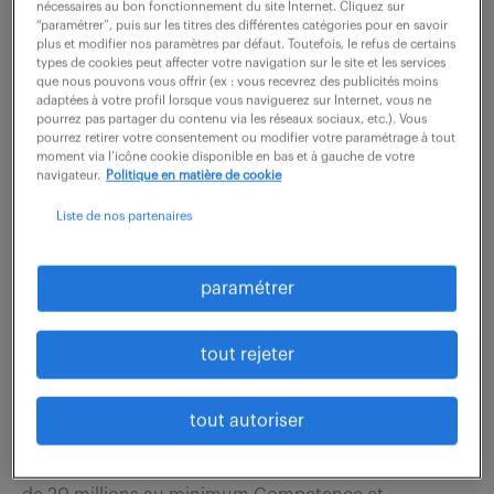
d'agences au sein d'une région ou d'une Business
nécessaires au bon fonctionnement du site Internet. Cliquez sur
“paramétrer”, puis sur les titres des différentes catégories pour en savoir
Unit (Généralistes ou Spécialistes). Rattaché au
plus et modifier nos paramètres par défaut. Toutefois, le refus de certains
types de cookies peut affecter votre navigation sur le site et les services
Directeur de Région, il est le garant du...
que nous pouvons vous offrir (ex : vous recevrez des publicités moins
adaptées à votre profil lorsque vous naviguerez sur Internet, vous ne
pourrez pas partager du contenu via les réseaux sociaux, etc.). Vous
pourrez retirer votre consentement ou modifier votre paramétrage à tout
voir l'offre
moment via l’icône cookie disponible en bas et à gauche de votre
navigateur.
Politique en matière de cookie
Liste de nos partenaires
key account manager (f/h)
paramétrer
4 août 2026
Puteaux (92)
CDI
tout rejeter
60 000 - 80 000 € / an
tout autoriser
Gestion d'un portefeuille de 2 à 3 grands comptes
maximum du TOP 15 pour une valeur de portefeuille