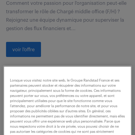
Comment votre passion pour l'organisation peut-elle
transformer le rôle de Chargé middle office (F/H) ?
Rejoignez une équipe dynamique pour superviser la
gestion des flux financiers et...
voir l'offre
responsable de secteur (f/h)
Lorsque vous visitez notre site web, le Groupe Randstad France et ses
partenaires peuvent stocker et récupérer des informations sur votre
navigateur, principalement sous la forme de cookies. Ces informations
6 août 2026
peuvent porter sur vous, vos préférences ou votre appareil, et sont
principalement utilisées pour que le site fonctionne comme vous
Puteaux (92)
CDI
l’attendez, pour améliorer la performance de notre site, et pour vous
proposer des publicités ciblées sur d’autres sites. En général, ces
75 000 - 85 000 € / an
informations ne permettent pas de vous identifier directement, mais elles
peuvent vous offrir une expérience web plus personnalisée. Parce que
nous respectons votre droit à la vie privée, vous pouvez choisir de ne
Le Responsable de Secteur dirige et anime un réseau
pas autoriser les catégories de cookies qui ne sont pas strictement