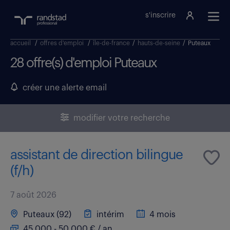
s'inscrire
accueil
/
offres d'emploi
/
île-de-france
/
hauts-de-seine
/
Puteaux
28 offre(s) d'emploi Puteaux
créer une alerte email
modifier votre recherche
assistant de direction bilingue
(f/h)
7 août 2026
Puteaux (92)
intérim
4 mois
45 000 - 50 000 € / an