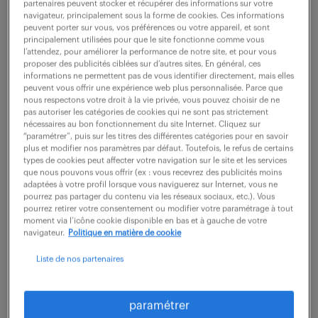
partenaires peuvent stocker et récupérer des informations sur votre
Cadre-FA - Gestionnaire amelioration de la
navigateur, principalement sous la forme de cookies. Ces informations
peuvent porter sur vous, vos préférences ou votre appareil, et sont
performance Ce poste, basé à SALAUNES est à
principalement utilisées pour que le site fonctionne comme vous
pourvoir dans le cadre d'une mission d'une durée de
l’attendez, pour améliorer la performance de notre site, et pour vous
proposer des publicités ciblées sur d’autres sites. En général, ces
6mois. La rémunération brute annuelle est à...
informations ne permettent pas de vous identifier directement, mais elles
peuvent vous offrir une expérience web plus personnalisée. Parce que
nous respectons votre droit à la vie privée, vous pouvez choisir de ne
pas autoriser les catégories de cookies qui ne sont pas strictement
voir l'offre
nécessaires au bon fonctionnement du site Internet. Cliquez sur
“paramétrer”, puis sur les titres des différentes catégories pour en savoir
plus et modifier nos paramètres par défaut. Toutefois, le refus de certains
types de cookies peut affecter votre navigation sur le site et les services
que nous pouvons vous offrir (ex : vous recevrez des publicités moins
adaptées à votre profil lorsque vous naviguerez sur Internet, vous ne
contrôleur de gestion (f/h)
pourrez pas partager du contenu via les réseaux sociaux, etc.). Vous
pourrez retirer votre consentement ou modifier votre paramétrage à tout
moment via l’icône cookie disponible en bas et à gauche de votre
7 juillet 2026
navigateur.
Politique en matière de cookie
Salaunes (33)
intérim
8 mois
Liste de nos partenaires
55 000 € / mois
1. CO-PILOTEZ LA PERFORMANCE FINANCIÈRE
paramétrer