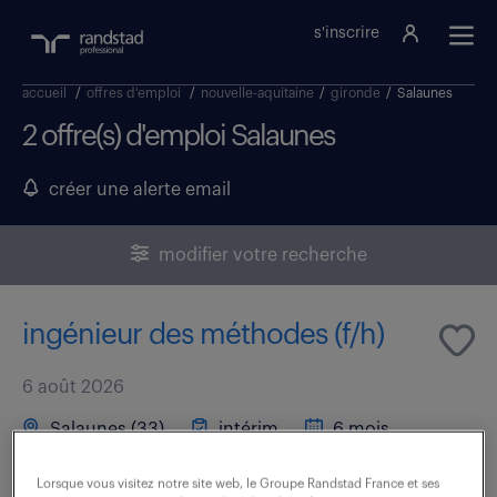
s'inscrire
accueil
/
offres d'emploi
/
nouvelle-aquitaine
/
gironde
/
Salaunes
2 offre(s) d'emploi Salaunes
créer une alerte email
modifier votre recherche
ingénieur des méthodes (f/h)
6 août 2026
Salaunes (33)
intérim
6 mois
3 857 € / mois
Lorsque vous visitez notre site web, le Groupe Randstad France et ses