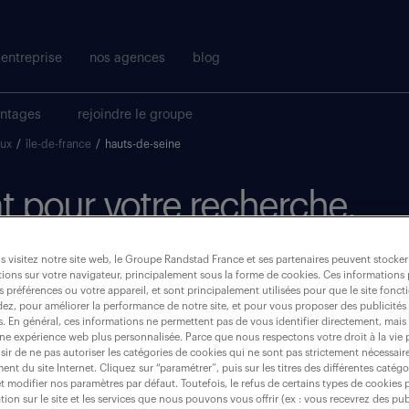
entreprise
nos agences
blog
antages
rejoindre le groupe
aux
/
île-de-france
/
hauts-de-seine
t pour votre recherche.
 visitez notre site web, le Groupe Randstad France et ses partenaires peuvent stocker
où ?
ions sur votre navigateur, principalement sous la forme de cookies. Ces informations
s préférences ou votre appareil, et sont principalement utilisées pour que le site fo
dez, pour améliorer la performance de notre site, et pour vous proposer des publicités 
es. En général, ces informations ne permettent pas de vous identifier directement, mais
une expérience web plus personnalisée. Parce que nous respectons votre droit à la vie 
ir de ne pas autoriser les catégories de cookies qui ne sont pas strictement nécessair
hauts-de-seine (92)
nt du site Internet. Cliquez sur “paramétrer”, puis sur les titres des différentes catég
et modifier nos paramètres par défaut. Toutefois, le refus de certains types de cookies 
tion sur le site et les services que nous pouvons vous offrir (ex : vous recevrez des pu