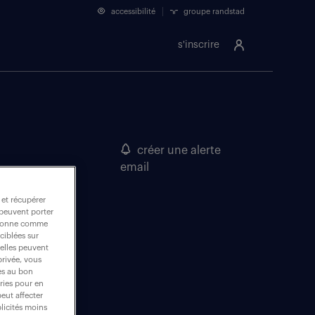
accessibilité
groupe randstad
s'inscrire
créer une alerte
email
 et récupérer
 peuvent porter
nctionne comme
ciblées sur
 elles peuvent
privée, vous
es au bon
ories pour en
peut affecter
blicités moins