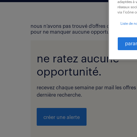
adaptées à v
réseaux soc
via l’icône 
Liste de n
nous n’avons pas trouvé d’offres d’emploi qui
pour ne manquer aucune opportunité !
para
ne ratez aucune
opportunité.
recevez chaque semaine par mail les offres
dernière recherche.
créer une alerte