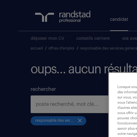
candidat
déposer mon CV
conseils carriere
vos av
accueil
/
offres d'emploi
/
responsable des services gener
oups… aucun résulta
Lorsque vous
rechercher
des informat
sur vous, vo
vous l’atten
d’autres sit
vous offrir 
pouvez chois
responsable des services generaux
fonctionneme
savoir plus 
votre naviga