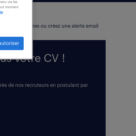
enu via les
 tout moment
ie
fiez vos critères ou créez une alerte email
autoriser
us votre CV !
près de nos recruteurs en postulant par