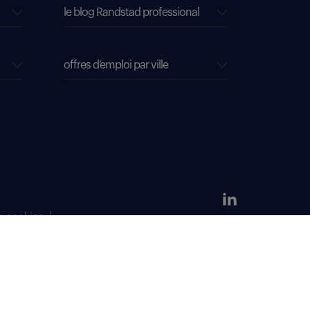
le blog Randstad professional
offres d’emploi par ville
s cookies
304 381 379.