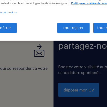
cookie disponible en bas et à gauche de votre navigateur.
Politique en matière de cook
os partenaires
 correspondent exactement à vos critères de recherche. Modi
métrer
tout rejeter
tout 
partagez-no
Boostez votre visibilité au
 qui correspondent à votre
candidature spontanée.
déposer mon CV