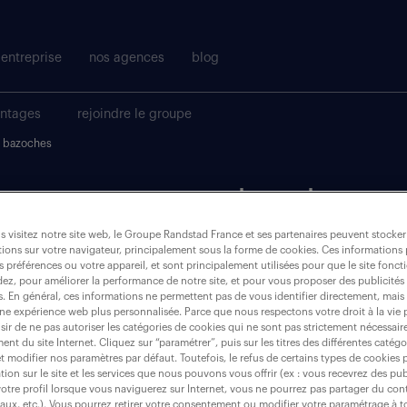
entreprise
nos agences
blog
antages
rejoindre le groupe
bazoches
t pour votre recherche.
 visitez notre site web, le Groupe Randstad France et ses partenaires peuvent stocker
ions sur votre navigateur, principalement sous la forme de cookies. Ces informations
où ?
s préférences ou votre appareil, et sont principalement utilisées pour que le site fo
dez, pour améliorer la performance de notre site, et pour vous proposer des publicités 
es. En général, ces informations ne permettent pas de vous identifier directement, mais
une expérience web plus personnalisée. Parce que nous respectons votre droit à la vie 
ir de ne pas autoriser les catégories de cookies qui ne sont pas strictement nécessair
nt du site Internet. Cliquez sur “paramétrer”, puis sur les titres des différentes catég
bazoches (les)
et modifier nos paramètres par défaut. Toutefois, le refus de certains types de cookies 
tion sur le site et les services que nous pouvons vous offrir (ex : vous recevrez des pu
otre profil lorsque vous naviguerez sur Internet, vous ne pourrez pas partager du cont
iaux, etc.). Vous pourrez retirer votre consentement ou modifier votre paramétrage à