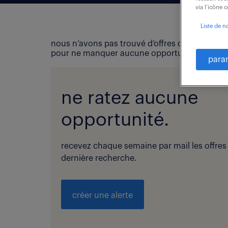
via l’icône 
Liste de n
nous n’avons pas trouvé d’offres d’emploi qui
pour ne manquer aucune opportunité !
para
ne ratez aucune
opportunité.
recevez chaque semaine par mail les offres
dernière recherche.
créer une alerte