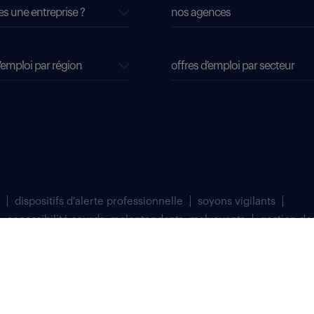
es une entreprise ?
nos agences
'emploi par région
offres d'emploi par secteur
dispositifs d'alerte professionnelle
soyons vigilants
accessibilité sourds, malentendants, malvoyants
gestion de
matriculée au Registre du Commerce et des Sociétés de Bobigny sous le numéro 
 à Saint Denis (93200).