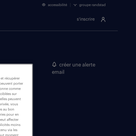
accessibilité
groupe randstad
s'inscrire
créer une alerte
email
 et récupérer
 peuvent porter
nctionne comme
ciblées sur
 elles peuvent
privée, vous
es au bon
ories pour en
peut affecter
blicités moins
enu via les
 tout moment