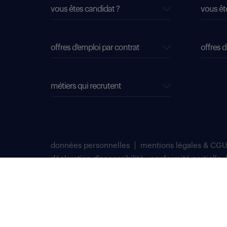
vous êtes candidat ?
vous êt
offres d'emploi par contrat
offres d
métiers qui recrutent
données personnelles
mentions légales & CGU
déclaration d'accessibilité : conformité partielle
plan du site
Select TT, Société par actions simplifiées unipersonnelle im
Notre siège social est situé au 276 avenue du Président Wilson
Randstad professional est une marque déposée de Select TT.