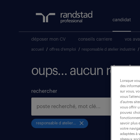
candidat
déposer mon CV
conseils carriere
vos av
accueil
/
offres d'emploi
/
responsable d atelier industrie
/
oups… aucun résulta
Lorsque vous
des informat
rechercher
sur vous, vo
vous l’atten
d’autres sit
vous offrir 
pouvez chois
fonctionneme
responsable d atelier industrie
savoir plus 
votre naviga
adaptées à v
réseaux soc