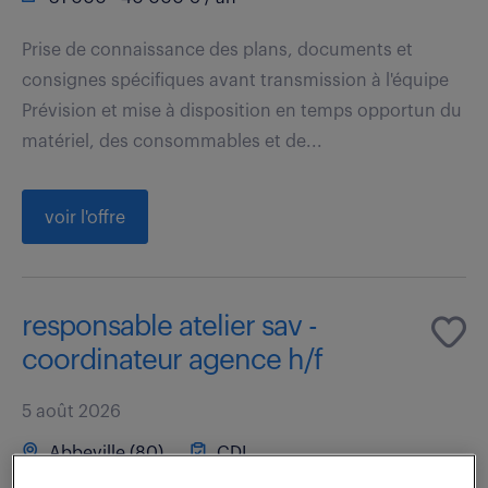
Prise de connaissance des plans, documents et
consignes spécifiques avant transmission à l'équipe
Prévision et mise à disposition en temps opportun du
matériel, des consommables et de...
voir l'offre
responsable atelier sav -
coordinateur agence h/f
5 août 2026
Abbeville (80)
CDI
38 500 - 42 500 € / an