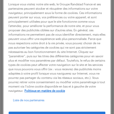
Lorsque vous visitez notre site web, le Groupe Randstad France et ses
partenaires peuvent stocker et récupérer des informations sur votre
Vos Missions: Entre Performance Opérationnelle et
navigateur, principalement sous la forme de cookies. Ces informations
peuvent porter sur vous, vos préférences ou votre appareil, et sont
Service Client 1. Piloter l'Activité et Manager l'Équipe :
principalement utilisées pour que le site fonctionne comme vous
Concevoir et optimiser le planning SAV de votre
l’attendez, pour améliorer la performance de notre site, et pour vous
proposer des publicités ciblées sur d’autres sites. En général, ces
équipe de techniciens pour garantir...
informations ne permettent pas de vous identifier directement, mais elles
peuvent vous offrir une expérience web plus personnalisée. Parce que
nous respectons votre droit à la vie privée, vous pouvez choisir de ne
pas autoriser les catégories de cookies qui ne sont pas strictement
voir l'offre
nécessaires au bon fonctionnement du site Internet. Cliquez sur
“paramétrer”, puis sur les titres des différentes catégories pour en savoir
plus et modifier nos paramètres par défaut. Toutefois, le refus de certains
types de cookies peut affecter votre navigation sur le site et les services
que nous pouvons vous offrir (ex : vous recevrez des publicités moins
adaptées à votre profil lorsque vous naviguerez sur Internet, vous ne
responsable methodes usinage -
pourrez pas partager du contenu via les réseaux sociaux, etc.). Vous
capa (f/h)
pourrez retirer votre consentement ou modifier votre paramétrage à tout
moment via l’icône cookie disponible en bas et à gauche de votre
navigateur.
Politique en matière de cookie
3 août 2026
Liste de nos partenaires
Genay (69)
CDI
40 000 - 50 000 € / an