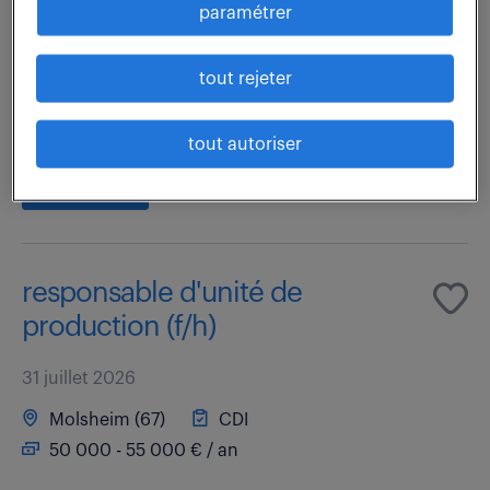
paramétrer
Nous recherchons un Responsable Usinage H/F en
CDI, véritable manager, avec une expertise sur des
matières tendres. Poste en horaires de journée. Un
tout rejeter
profil de type Ajusteur Mouliste avec une...
tout autoriser
voir l'offre
responsable d'unité de
production (f/h)
31 juillet 2026
Molsheim (67)
CDI
50 000 - 55 000 € / an