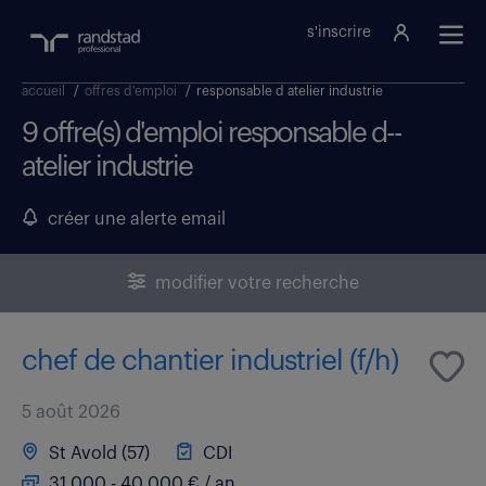
s'inscrire
accueil
/
offres d'emploi
/
responsable d atelier industrie
9 offre(s) d'emploi responsable d--
atelier industrie
créer une alerte email
modifier votre recherche
chef de chantier industriel (f/h)
5 août 2026
St Avold (57)
CDI
31 000 - 40 000 € / an