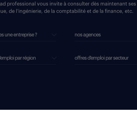
tad professional vous invite à consulter dès maintenant ses
e, de l’ingénierie, de la comptabilité et de la finance, etc.
es une entreprise ?
nos agences
'emploi par région
offres d'emploi par secteur
dispositifs d'alerte professionnelle
soyons vigilants
accessibilité sourds, malentendants, malvoyants
gestion de