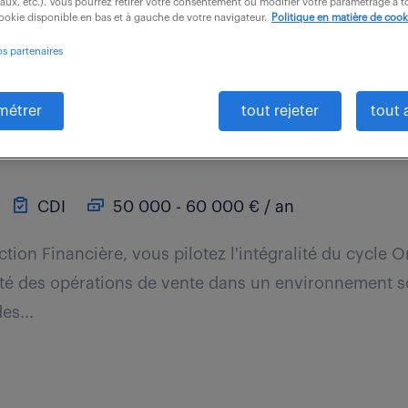
iaux, etc.). Vous pourrez retirer votre consentement ou modifier votre paramétrage à
cookie disponible en bas et à gauche de votre navigateur.
Politique en matière de cook
os partenaires
métrer
tout rejeter
tout 
dv (f/h)
CDI
50 000 - 60 000 € / an
ction Financière, vous pilotez l'intégralité du cycle 
rité des opérations de vente dans un environnement 
es...