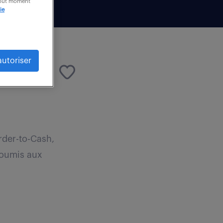
 tout moment
ie
autoriser
Order-to-Cash,
soumis aux