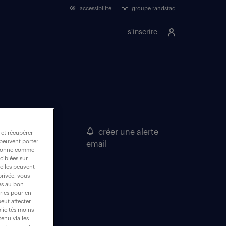
accessibilité
groupe randstad
s'inscrire
es
créer une alerte
 et récupérer
 peuvent porter
email
nctionne comme
ciblées sur
 elles peuvent
privée, vous
es au bon
ories pour en
peut affecter
blicités moins
enu via les