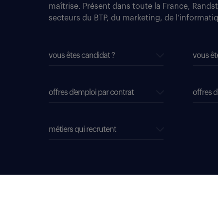
maîtrise. Présent dans toute la France, Rands
secteurs du BTP, du marketing, de l’informatiqu
vous êtes candidat ?
vous êt
offres d'emploi par contrat
offres d
métiers qui recrutent
données personnelles
mentions légales & CGU
déclaration d'accessibilité : conformité partielle
plan du site