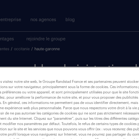
entreprise
nos agences
blog
antages
rejoindre le groupe
ventes
/
occitanie
/
haute-garonne
esponsable administration d
nne
 visitez notre site web, le Groupe Randstad France et ses partenaires peuvent stocker
ions sur votre navigateur, principalement sous la forme de cookies. Ces informations
s préférences ou votre appareil, et sont principalement utilisées pour que le site fo
dez, pour améliorer la performance de notre site, et pour vous proposer des publicités 
es. En général, ces informations ne permettent pas de vous identifier directement, mais
où ?
une expérience web plus personnalisée. Parce que nous respectons votre droit à la vie 
ir de ne pas autoriser les catégories de cookies qui ne sont pas strictement nécessair
nt du site Internet. Cliquez sur “paramétrer”, puis sur les titres des différentes catég
CDI
(1)
et modifier nos paramètres par défaut. Toutefois, le refus de certains types de cookies 
tion sur le site et les services que nous pouvons vous offrir (ex : vous recevrez des pu
otre profil lorsque vous naviguerez sur Internet, vous ne pourrez pas partager du cont
haute-garonne (31)