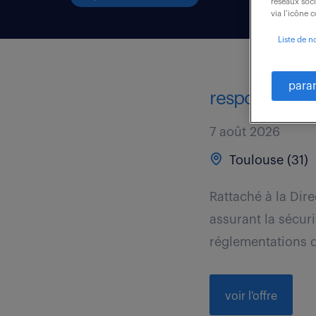
réseaux soc
via l’icône 
Liste de n
para
responsable a
7 août 2026
Toulouse (31)
Rattaché à la Dire
assurant la sécu
réglementations d
voir l'offre