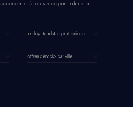
 annonces et à trouver un poste dans les
le blog Randstad professional
offres d’emploi par ville
s cookies