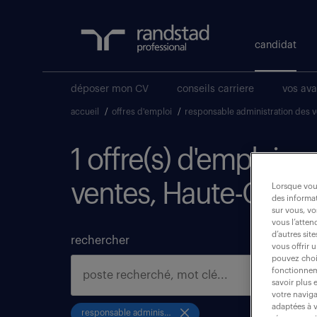
candidat
déposer mon CV
conseils carriere
vos av
accueil
/
offres d'emploi
/
responsable administration des 
1 offre(s) d'emploi r
ventes, Haute-Garo
Lorsque vous
des informat
sur vous, vo
vous l’atten
d’autres sit
rechercher
vous offrir 
pouvez chois
fonctionneme
savoir plus 
votre naviga
adaptées à v
responsable administration des ventes