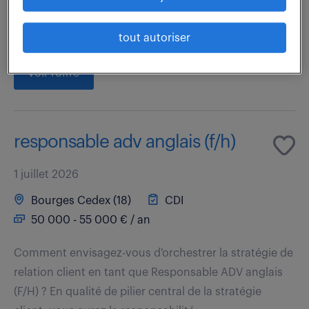
dynamiser l'ensemble des canaux de
commercialisation directe afin d'en accélérer la...
tout autoriser
voir l'offre
responsable adv anglais (f/h)
1 juillet 2026
Bourges Cedex (18)
CDI
50 000 - 55 000 € / an
Comment envisagez-vous d'orchestrer la stratégie de
relation client en tant que Responsable ADV anglais
(F/H) ? En qualité de pilier central de la stratégie