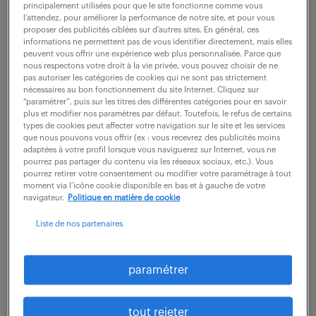
principalement utilisées pour que le site fonctionne comme vous
Rattaché à la Direction Commerciale, vous êtes
l’attendez, pour améliorer la performance de notre site, et pour vous
garant de la faisabilité technique et de la rentabilité
proposer des publicités ciblées sur d’autres sites. En général, ces
informations ne permettent pas de vous identifier directement, mais elles
des dossiers de fabrication. 1. Étude technique et
peuvent vous offrir une expérience web plus personnalisée. Parce que
nous respectons votre droit à la vie privée, vous pouvez choisir de ne
devis : - Analyser les cahiers des...
pas autoriser les catégories de cookies qui ne sont pas strictement
nécessaires au bon fonctionnement du site Internet. Cliquez sur
“paramétrer”, puis sur les titres des différentes catégories pour en savoir
plus et modifier nos paramètres par défaut. Toutefois, le refus de certains
voir l'offre
types de cookies peut affecter votre navigation sur le site et les services
que nous pouvons vous offrir (ex : vous recevrez des publicités moins
adaptées à votre profil lorsque vous naviguerez sur Internet, vous ne
pourrez pas partager du contenu via les réseaux sociaux, etc.). Vous
pourrez retirer votre consentement ou modifier votre paramétrage à tout
responsable ventes directes (f/h)
moment via l’icône cookie disponible en bas et à gauche de votre
navigateur.
Politique en matière de cookie
31 juillet 2026
Liste de nos partenaires
Epernay (51)
CDI
45 000 € / an
paramétrer
Rattaché(e) directement à la Direction Générale, vous
aurez pour mission principale de piloter, structurer et
tout rejeter