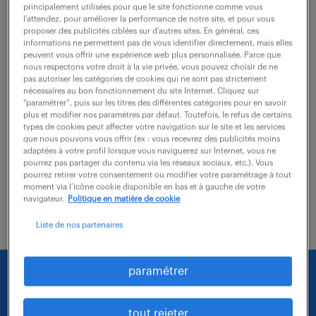
principalement utilisées pour que le site fonctionne comme vous
l’attendez, pour améliorer la performance de notre site, et pour vous
Rattaché à la Direction Financière, vous pilotez
proposer des publicités ciblées sur d’autres sites. En général, ces
informations ne permettent pas de vous identifier directement, mais elles
l'intégralité du cycle Order-to-Cash, assurant la
peuvent vous offrir une expérience web plus personnalisée. Parce que
nous respectons votre droit à la vie privée, vous pouvez choisir de ne
sécurité des opérations de vente dans un
pas autoriser les catégories de cookies qui ne sont pas strictement
environnement soumis aux réglementations des...
nécessaires au bon fonctionnement du site Internet. Cliquez sur
“paramétrer”, puis sur les titres des différentes catégories pour en savoir
plus et modifier nos paramètres par défaut. Toutefois, le refus de certains
types de cookies peut affecter votre navigation sur le site et les services
que nous pouvons vous offrir (ex : vous recevrez des publicités moins
voir l'offre
adaptées à votre profil lorsque vous naviguerez sur Internet, vous ne
pourrez pas partager du contenu via les réseaux sociaux, etc.). Vous
pourrez retirer votre consentement ou modifier votre paramétrage à tout
moment via l’icône cookie disponible en bas et à gauche de votre
navigateur.
Politique en matière de cookie
Liste de nos partenaires
paramétrer
Nous faisons le maximum pour trouver un emploi
qui vous correspond parmi nos offres :
tout rejeter