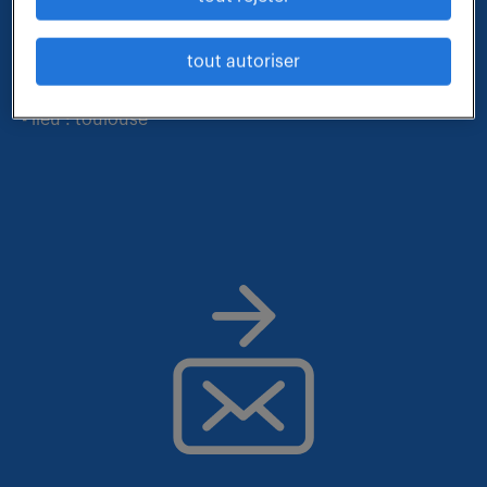
- métier et compétences : responsable administration
tout autoriser
des ventes
- contrat : cdi
- lieu : toulouse