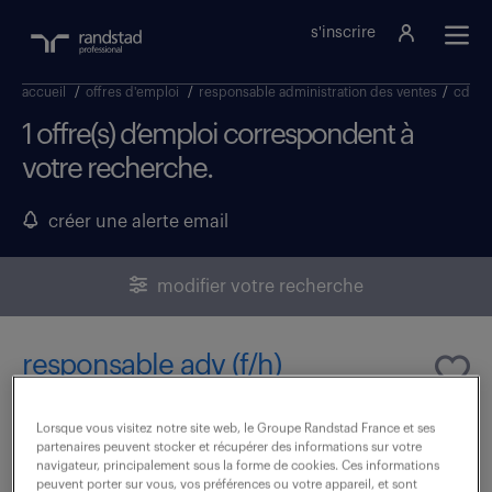
s'inscrire
accueil
/
offres d'emploi
/
responsable administration des ventes
/
cdi
/
1 offre(s) d’emploi correspondent à
votre recherche.
créer une alerte email
modifier votre recherche
responsable adv (f/h)
7 août 2026
Lorsque vous visitez notre site web, le Groupe Randstad France et ses
partenaires peuvent stocker et récupérer des informations sur votre
Toulouse (31)
CDI
navigateur, principalement sous la forme de cookies. Ces informations
peuvent porter sur vous, vos préférences ou votre appareil, et sont
50 000 - 60 000 € / an