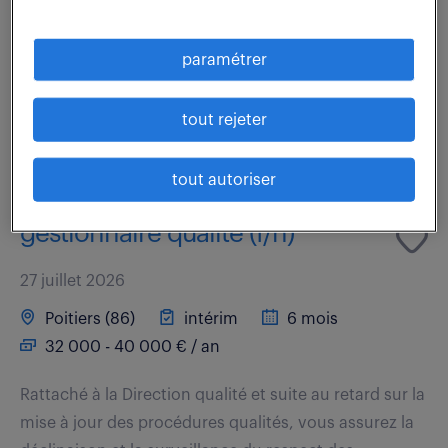
organisez l'approvisionnement en matière,
composants, produits des lignes de production de
paramétrer
votre périmètre suivant les priorités des ordres de...
tout rejeter
voir l'offre
tout autoriser
gestionnaire qualité (f/h)
27 juillet 2026
Poitiers (86)
intérim
6 mois
32 000 - 40 000 € / an
Rattaché à la Direction qualité et suite au retard sur la
mise à jour des procédures qualités, vous assurez la