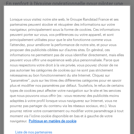
En renfort à l'équipe opérationnelle pour piloter une
ligne de produits et les nouvelles industrialisations
Lorsque vous visitez notre site web, le Groupe Randstad France et ses
associées, et en interface immédiate avec les
partenaires peuvent stocker et récupérer des informations sur votre
responsables de production, de...
navigateur, principalement sous la forme de cookies. Ces informations
peuvent porter sur vous, vos préférences ou votre appareil, et sont
principalement utilisées pour que le site fonctionne comme vous
l’attendez, pour améliorer la performance de notre site, et pour vous
voir l'offre
proposer des publicités ciblées sur d’autres sites. En général, ces
informations ne permettent pas de vous identifier directement, mais elles
peuvent vous offrir une expérience web plus personnalisée. Parce que
nous respectons votre droit à la vie privée, vous pouvez choisir de ne
pas autoriser les catégories de cookies qui ne sont pas strictement
nécessaires au bon fonctionnement du site Internet. Cliquez sur
gestionnaire de flux (f/h)
“paramétrer”, puis sur les titres des différentes catégories pour en savoir
plus et modifier nos paramètres par défaut. Toutefois, le refus de certains
types de cookies peut affecter votre navigation sur le site et les services
6 août 2026
que nous pouvons vous offrir (ex : vous recevrez des publicités moins
adaptées à votre profil lorsque vous naviguerez sur Internet, vous ne
Poitiers (86)
intérim
6 mois
pourrez pas partager du contenu via les réseaux sociaux, etc.). Vous
pourrez retirer votre consentement ou modifier votre paramétrage à tout
17 .82 € / heure
moment via l’icône cookie disponible en bas et à gauche de votre
navigateur.
Politique en matière de cookie
Rattaché au responsable supply chain, vous
Liste de nos partenaires