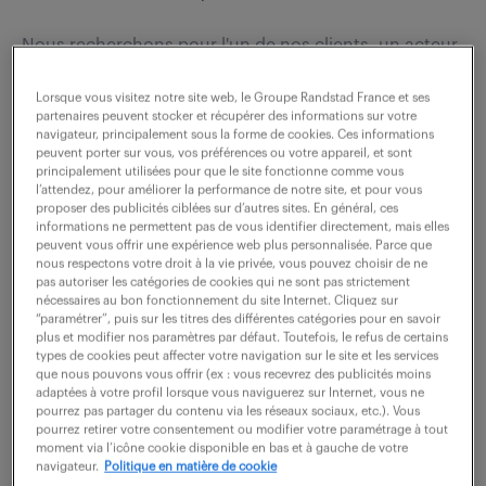
Nous recherchons pour l'un de nos clients, un acteur
du secteur public, un Technicien bureautique de
Lorsque vous visitez notre site web, le Groupe Randstad France et ses
proximité H/F. A ce titre vous interviendrez sur les
partenaires peuvent stocker et récupérer des informations sur votre
missions suivantes : Prendre en charge les...
navigateur, principalement sous la forme de cookies. Ces informations
peuvent porter sur vous, vos préférences ou votre appareil, et sont
principalement utilisées pour que le site fonctionne comme vous
l’attendez, pour améliorer la performance de notre site, et pour vous
proposer des publicités ciblées sur d’autres sites. En général, ces
voir l'offre
informations ne permettent pas de vous identifier directement, mais elles
peuvent vous offrir une expérience web plus personnalisée. Parce que
nous respectons votre droit à la vie privée, vous pouvez choisir de ne
pas autoriser les catégories de cookies qui ne sont pas strictement
nécessaires au bon fonctionnement du site Internet. Cliquez sur
assistant commercial (f/h)
“paramétrer”, puis sur les titres des différentes catégories pour en savoir
plus et modifier nos paramètres par défaut. Toutefois, le refus de certains
types de cookies peut affecter votre navigation sur le site et les services
23 février 2026
que nous pouvons vous offrir (ex : vous recevrez des publicités moins
adaptées à votre profil lorsque vous naviguerez sur Internet, vous ne
Paris 02 (75)
intérim
3 mois
pourrez pas partager du contenu via les réseaux sociaux, etc.). Vous
pourrez retirer votre consentement ou modifier votre paramétrage à tout
24 100 - 24 200 € / an
moment via l’icône cookie disponible en bas et à gauche de votre
navigateur.
Politique en matière de cookie