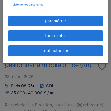
Quel défi captivant attend votre talent d'Assistant
Liste de nos partenaires
commercial (F/H) dans cette opportunité
exceptionnelle ? En étroite collaboration avec nos
paramétrer
commerciaux spécialisés, vous jouerez un rôle clé...
tout rejeter
voir l'offre
tout autoriser
gestionnaire middle office (f/h)
23 février 2026
Paris 08 (75)
CDI
35 000 - 40 000 € / an
Rattaché(e) à la Direction, vous êtes le(la) référent(e)