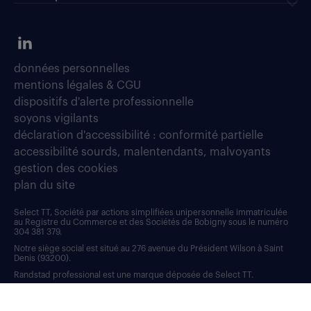
données personnelles
mentions légales & CGU
dispositifs d'alerte professionnelle
soyons vigilants
déclaration d'accessibilité : conformité partielle
accessibilité sourds, malentendants, malvoyants
gestion des cookies
plan du site
Select TT, Société par actions simplifiées unipersonnelle immatriculée
au Registre du Commerce et des Sociétés de Bobigny sous le numéro
304 381 379.
Notre siège social est situé au 276 avenue du Président Wilson à Saint
Denis (93200).
Randstad professional est une marque déposée de Select TT.
RANDSTAD, HUMAN FORWARD, L’HUMAIN, POUR ALLER PLUS LOIN et
sont des marques déposées de © Randstad N.V.