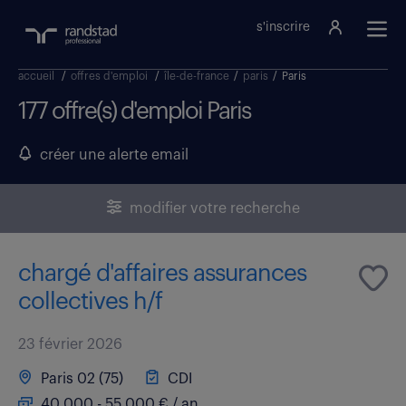
s'inscrire
accueil
/
offres d'emploi
/
île-de-france
/
paris
/
Paris
177 offre(s) d'emploi Paris
créer une alerte email
modifier votre recherche
chargé d'affaires assurances
collectives h/f
23 février 2026
Paris 02 (75)
CDI
40 000 - 55 000 € / an