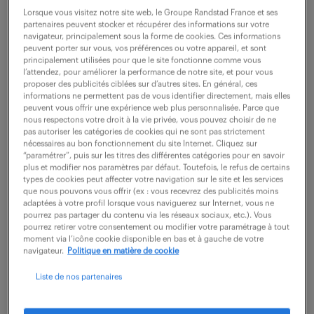
Lorsque vous visitez notre site web, le Groupe Randstad France et ses
partenaires peuvent stocker et récupérer des informations sur votre
Votre champ de responsabilités ? Vous animez et
navigateur, principalement sous la forme de cookies. Ces informations
encadrez des équipes sur site en participant à la mise
peuvent porter sur vous, vos préférences ou votre appareil, et sont
principalement utilisées pour que le site fonctionne comme vous
en œuvre de travaux CFO-CFA sur des systèmes de
l’attendez, pour améliorer la performance de notre site, et pour vous
proposer des publicités ciblées sur d’autres sites. En général, ces
contrôle d'accès, notamment des bornes...
informations ne permettent pas de vous identifier directement, mais elles
peuvent vous offrir une expérience web plus personnalisée. Parce que
nous respectons votre droit à la vie privée, vous pouvez choisir de ne
pas autoriser les catégories de cookies qui ne sont pas strictement
voir l'offre
nécessaires au bon fonctionnement du site Internet. Cliquez sur
“paramétrer”, puis sur les titres des différentes catégories pour en savoir
plus et modifier nos paramètres par défaut. Toutefois, le refus de certains
types de cookies peut affecter votre navigation sur le site et les services
que nous pouvons vous offrir (ex : vous recevrez des publicités moins
projeteur electricité
adaptées à votre profil lorsque vous naviguerez sur Internet, vous ne
pourrez pas partager du contenu via les réseaux sociaux, etc.). Vous
infrastructures (f/h)
pourrez retirer votre consentement ou modifier votre paramétrage à tout
moment via l’icône cookie disponible en bas et à gauche de votre
navigateur.
Politique en matière de cookie
24 juillet 2026
Liste de nos partenaires
Mouans Sartoux (06)
CDI
45 000 - 50 000 € / an