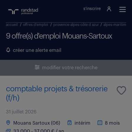
s'inscrire
accueil
/
offres d'emploi
/
provence-alpes-côte d azur
/
alpes-maritimes
9 offre(s) d'emploi Mouans-Sartoux
créer une alerte email
modifier votre recherche
comptable projets & trésorerie
(f/h)
31 juillet 2026
Mouans Sartoux (06)
intérim
8 mois
33 000 - 37 000 € / an