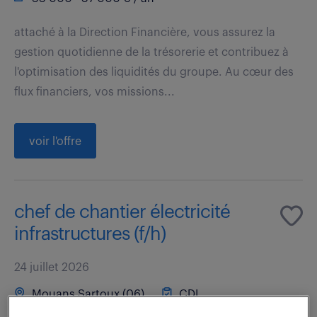
attaché à la Direction Financière, vous assurez la
gestion quotidienne de la trésorerie et contribuez à
l'optimisation des liquidités du groupe. Au cœur des
flux financiers, vos missions...
voir l'offre
chef de chantier électricité
infrastructures (f/h)
24 juillet 2026
Mouans Sartoux (06)
CDI
33 000 - 37 000 € / an