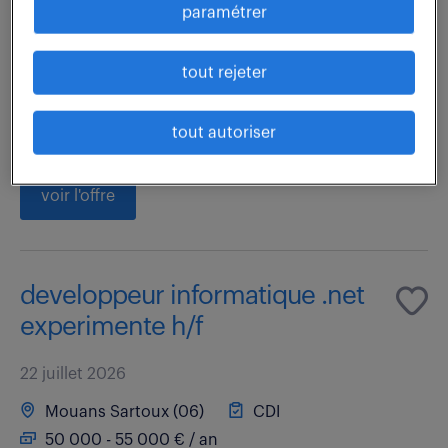
paramétrer
Vous êtes Chargé d'Études CFO-CFA confirmé et
autonome en électricité et vous souhaitez relever de
tout rejeter
nouveaux challenges, techniquement aboutis et
valorisants pour parfaire votre expertise...
tout autoriser
voir l'offre
developpeur informatique .net
experimente h/f
22 juillet 2026
Mouans Sartoux (06)
CDI
50 000 - 55 000 € / an