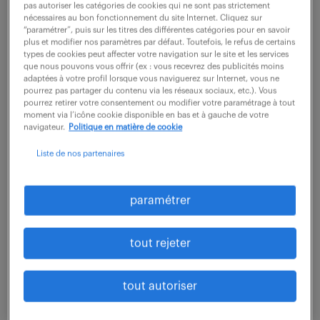
Expérimenté, vous occupez une fonction pivot au
pas autoriser les catégories de cookies qui ne sont pas strictement
nécessaires au bon fonctionnement du site Internet. Cliquez sur
sein de l'agence de Montpellier, directement rattaché
“paramétrer”, puis sur les titres des différentes catégories pour en savoir
au Responsable d'Agence. Votre rôle combine une...
plus et modifier nos paramètres par défaut. Toutefois, le refus de certains
types de cookies peut affecter votre navigation sur le site et les services
que nous pouvons vous offrir (ex : vous recevrez des publicités moins
adaptées à votre profil lorsque vous naviguerez sur Internet, vous ne
pourrez pas partager du contenu via les réseaux sociaux, etc.). Vous
voir l'offre
pourrez retirer votre consentement ou modifier votre paramétrage à tout
moment via l’icône cookie disponible en bas et à gauche de votre
navigateur.
Politique en matière de cookie
Liste de nos partenaires
expert hématologie dmdiv (f/h)
6 août 2026
paramétrer
Montpellier (34)
CDI
tout rejeter
55 000 - 65 000 € / an
Rattaché au Responsable R&D, vous êtes le référent
tout autoriser
technique et scientifique en hématologie au sein du