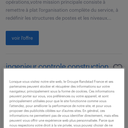
opérations,votre mission principale consiste à
remettre à plat l'organisation complète du service, à
redéfinir les structures de postes et les niveaux...
voir l'offre
ingenieur controle construction
(f/h)
Lorsque vous visitez notre site web, le Groupe Randstad France et ses
partenaires peuvent stocker et récupérer des informations sur votre
6 août 2026
navigateur, principalement sous la forme de cookies. Ces informations
peuvent porter sur vous, vos préférences ou votre appareil, et sont
Montpellier (34)
CDI
principalement utilisées pour que le site fonctionne comme vous
l’attendez, pour améliorer la performance de notre site, et pour vous
60 000 - 70 000 € / an
proposer des publicités ciblées sur d’autres sites. En général, ces
informations ne permettent pas de vous identifier directement, mais elles
peuvent vous offrir une expérience web plus personnalisée. Parce que
En tant que Contrôleur Technique Construction
nous respectons votre droit à la vie privée, vous pouvez choisir de ne