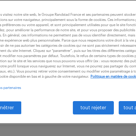
 visitez notre site web, le Groupe Randstad France et ses partenaires peuvent stocker
ions sur votre navigateur, principalement sous la forme de cookies. Ces informations
s préférences ou votre appareil, et sont principalement utilisées pour que le site fo
 cvc (f/h)
dez, pour améliorer la performance de notre site, et pour vous proposer des publicités 
es. En général, ces informations ne permettent pas de vous identifier directement, mais
une expérience web plus personnalisée. Parce que nous respectons votre droit à la vie 
ir de ne pas autoriser les catégories de cookies qui ne sont pas strictement nécessair
nt du site Internet. Cliquez sur “paramétrer”, puis sur les titres des différentes catég
4)
CDI
30 000 - 40 000 € / an
et modifier nos paramètres par défaut. Toutefois, le refus de certains types de cookies 
tion sur le site et les services que nous pouvons vous offrir (ex : vous recevrez des pu
otre profil lorsque vous naviguerez sur Internet, vous ne pourrez pas partager du cont
sponsable d'Agence, vous assurez le pilotage opérat
iaux, etc.). Vous pourrez retirer votre consentement ou modifier votre paramétrage à
cookie disponible en bas et à gauche de votre navigateur.
Politique en matière de cook
adrez l'activité terrain. Vos missions principales s'ar
os partenaires
: Gestion...
métrer
tout rejeter
tout 