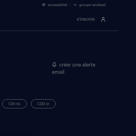
accessibilité
groupe randstad
s'inscrire
créer une alerte
email
CDI
CDD
(18)
(2)