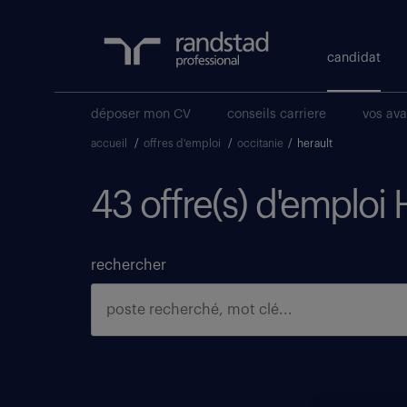
candidat
déposer mon CV
conseils carriere
vos av
accueil
/
offres d'emploi
/
occitanie
/
herault
43 offre(s) d'emploi 
rechercher