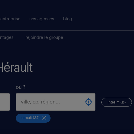
entreprise
nos agences
blog
antages
rejoindre le groupe
Hérault
où ?
intérim
(23)
herault (34)