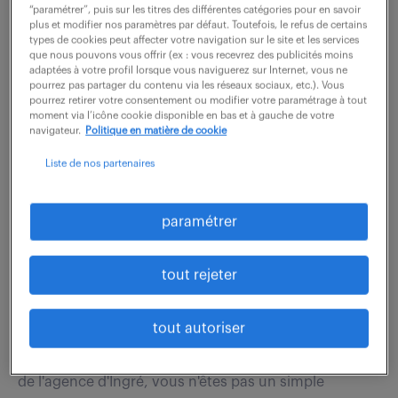
charge d'assurer la maintenance préventive et
“paramétrer”, puis sur les titres des différentes catégories pour en savoir
plus et modifier nos paramètres par défaut. Toutefois, le refus de certains
curative des installations, avec une forte orientation
types de cookies peut affecter votre navigation sur le site et les services
que nous pouvons vous offrir (ex : vous recevrez des publicités moins
électrique/automatisme. Vous intervenez en cas...
adaptées à votre profil lorsque vous naviguerez sur Internet, vous ne
pourrez pas partager du contenu via les réseaux sociaux, etc.). Vous
pourrez retirer votre consentement ou modifier votre paramétrage à tout
moment via l’icône cookie disponible en bas et à gauche de votre
voir l'offre
navigateur.
Politique en matière de cookie
Liste de nos partenaires
technico-commercial sédentaire
paramétrer
(f/h) – expert composants
tout rejeter
5 août 2026
Ingre (45)
CDI
30 000 - 33 000 € / an
tout autoriser
Votre mission : L'expertise au service du client Au sein
de l'agence d'Ingré, vous n'êtes pas un simple