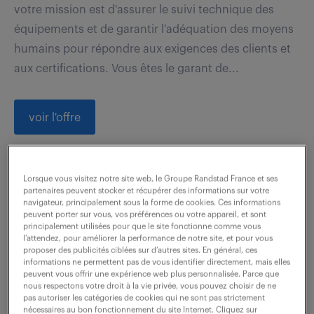
votre mission est d'assurer le suivi technique des
équipements et de garantir l'adéquation des moyens
humains pour répondre aux exigences des clients et
aux certifications. Vous êtes le garant de...
voir l'offre
Lorsque vous visitez notre site web, le Groupe Randstad France et ses
technicien de maintenance
partenaires peuvent stocker et récupérer des informations sur votre
navigateur, principalement sous la forme de cookies. Ces informations
électricité 5x8 (f/h)
peuvent porter sur vous, vos préférences ou votre appareil, et sont
principalement utilisées pour que le site fonctionne comme vous
l’attendez, pour améliorer la performance de notre site, et pour vous
5 août 2026
proposer des publicités ciblées sur d’autres sites. En général, ces
informations ne permettent pas de vous identifier directement, mais elles
Lens (62)
CDI
30 000 - 38 000 € / an
peuvent vous offrir une expérience web plus personnalisée. Parce que
nous respectons votre droit à la vie privée, vous pouvez choisir de ne
pas autoriser les catégories de cookies qui ne sont pas strictement
Rattaché au responsable maintenance, vous avez en
nécessaires au bon fonctionnement du site Internet. Cliquez sur