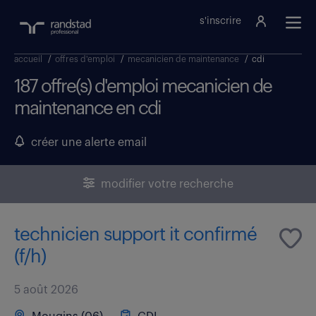
s'inscrire
accueil
/
offres d'emploi
/
mecanicien de maintenance
/
cdi
187 offre(s) d'emploi mecanicien de
maintenance en cdi
créer une alerte email
modifier votre recherche
technicien support it confirmé
(f/h)
5 août 2026