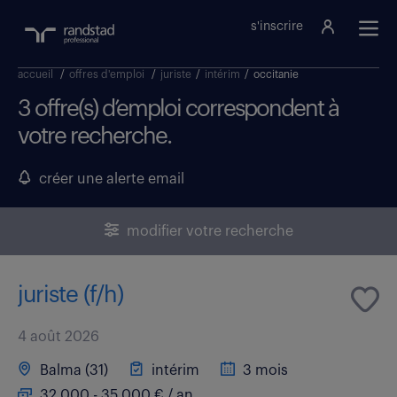
s'inscrire
accueil
/
offres d'emploi
/
juriste
/
intérim
/
occitanie
3 offre(s) d’emploi correspondent à
votre recherche.
créer une alerte email
modifier votre recherche
juriste (f/h)
4 août 2026
Balma (31)
intérim
3 mois
32 000 - 35 000 € / an