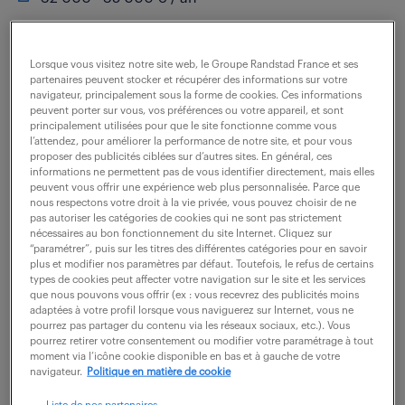
Quel défi passionnant souhaite un(e) Juriste
Lorsque vous visitez notre site web, le Groupe Randstad France et ses
contentieux (F/H) relever dans ses fonctions ? Dans le
partenaires peuvent stocker et récupérer des informations sur votre
cadre de ce rôle, vous serez chargé(e) de la gestion et
navigateur, principalement sous la forme de cookies. Ces informations
peuvent porter sur vous, vos préférences ou votre appareil, et sont
de la coordination des processus liés...
principalement utilisées pour que le site fonctionne comme vous
l’attendez, pour améliorer la performance de notre site, et pour vous
proposer des publicités ciblées sur d’autres sites. En général, ces
informations ne permettent pas de vous identifier directement, mais elles
voir l'offre
peuvent vous offrir une expérience web plus personnalisée. Parce que
nous respectons votre droit à la vie privée, vous pouvez choisir de ne
pas autoriser les catégories de cookies qui ne sont pas strictement
nécessaires au bon fonctionnement du site Internet. Cliquez sur
“paramétrer”, puis sur les titres des différentes catégories pour en savoir
plus et modifier nos paramètres par défaut. Toutefois, le refus de certains
juriste (f/h)
types de cookies peut affecter votre navigation sur le site et les services
que nous pouvons vous offrir (ex : vous recevrez des publicités moins
adaptées à votre profil lorsque vous naviguerez sur Internet, vous ne
23 février 2026
pourrez pas partager du contenu via les réseaux sociaux, etc.). Vous
pourrez retirer votre consentement ou modifier votre paramétrage à tout
Colomiers (31)
intérim
6 mois
moment via l’icône cookie disponible en bas et à gauche de votre
4 224 € / mois
navigateur.
Politique en matière de cookie
Liste de nos partenaires