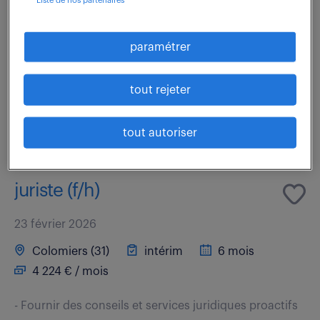
¿- Fournir des conseils et services juridiques proactifs
aux Fonctions de l'entreprise (Sales, Procurement,
paramétrer
Corporate Gouvernance, Programmes, Business
Development et Engineering) pour différentes...
tout rejeter
voir l'offre
tout autoriser
juriste (f/h)
23 février 2026
Colomiers (31)
intérim
6 mois
4 224 € / mois
- Fournir des conseils et services juridiques proactifs