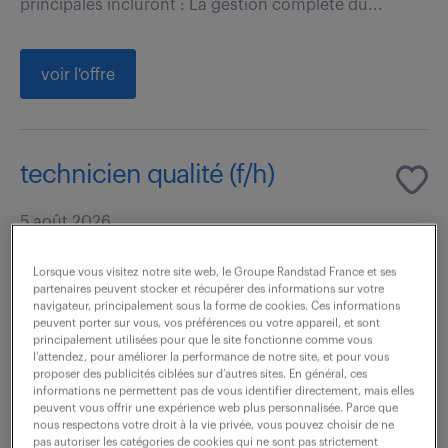
principales incluront : La gestion complète du...
voir l'offre
technicien qualité (f/h)
5 août 2026
Toulouse (31)
intérim
4 mois
Lorsque vous visitez notre site web, le Groupe Randstad France et ses
28 000 - 32 000 € / an
partenaires peuvent stocker et récupérer des informations sur votre
navigateur, principalement sous la forme de cookies. Ces informations
peuvent porter sur vous, vos préférences ou votre appareil, et sont
Objectif de la mission : Intégrer un consultant QA / PA
principalement utilisées pour que le site fonctionne comme vous
l’attendez, pour améliorer la performance de notre site, et pour vous
afin d'assurer le suivi qualité des projets et intervenir
proposer des publicités ciblées sur d’autres sites. En général, ces
en tant que référent qualité (focal point). Vos
informations ne permettent pas de vous identifier directement, mais elles
peuvent vous offrir une expérience web plus personnalisée. Parce que
missions seront les suivantes...
nous respectons votre droit à la vie privée, vous pouvez choisir de ne
pas autoriser les catégories de cookies qui ne sont pas strictement