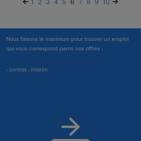
1
2
3
4
5
6
7
8
9
10
Nous faisons le maximum pour trouver un emploi
qui vous correspond parmi nos offres :
- contrat : interim