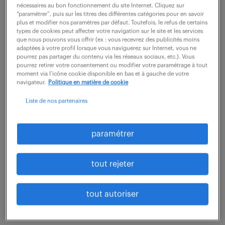
nécessaires au bon fonctionnement du site Internet. Cliquez sur
“paramétrer”, puis sur les titres des différentes catégories pour en savoir
voir l'offre
plus et modifier nos paramètres par défaut. Toutefois, le refus de certains
types de cookies peut affecter votre navigation sur le site et les services
que nous pouvons vous offrir (ex : vous recevrez des publicités moins
adaptées à votre profil lorsque vous naviguerez sur Internet, vous ne
pourrez pas partager du contenu via les réseaux sociaux, etc.). Vous
pourrez retirer votre consentement ou modifier votre paramétrage à tout
acheteur approvisionneur mro
moment via l’icône cookie disponible en bas et à gauche de votre
navigateur.
Politique en matière de cookie
(f/h)
Liste de nos partenaires
5 août 2026
L Isle Jourdain (32)
intérim
3 mois
paramétrer
40 000 € / mois
tout rejeter
Vos missions sont : - Approvisionnements et
passation des commandes - Suivi fournisseurs
tout autoriser
(délais, litiges, confirmations) - Gestion des flux et
continuité de la production - Mise à jour ERP et...