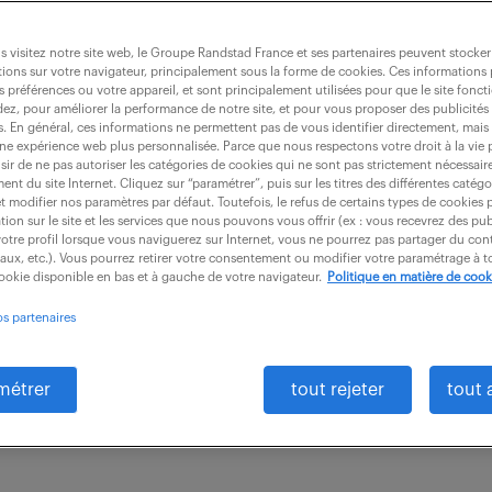
 visitez notre site web, le Groupe Randstad France et ses partenaires peuvent stocker
ions sur votre navigateur, principalement sous la forme de cookies. Ces informations
s préférences ou votre appareil, et sont principalement utilisées pour que le site fo
électrotechnique (f/h)
dez, pour améliorer la performance de notre site, et pour vous proposer des publicités 
es. En général, ces informations ne permettent pas de vous identifier directement, mais
une expérience web plus personnalisée. Parce que nous respectons votre droit à la vie 
ir de ne pas autoriser les catégories de cookies qui ne sont pas strictement nécessair
nt du site Internet. Cliquez sur “paramétrer”, puis sur les titres des différentes catég
intérim
92 jour(s)
42 000 - 58 000 € 
et modifier nos paramètres par défaut. Toutefois, le refus de certains types de cookies 
tion sur le site et les services que nous pouvons vous offrir (ex : vous recevrez des pu
otre profil lorsque vous naviguerez sur Internet, vous ne pourrez pas partager du cont
 TOULOUSE est à pourvoir dans le cadre d'une missio
iaux, etc.). Vous pourrez retirer votre consentement ou modifier votre paramétrage à
cookie disponible en bas et à gauche de votre navigateur.
Politique en matière de cook
u Centre de Compétences Ingénierie Matériel, vous 
os partenaires
tion...
métrer
tout rejeter
tout 