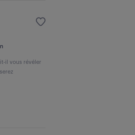
an
t-il vous révéler
 serez