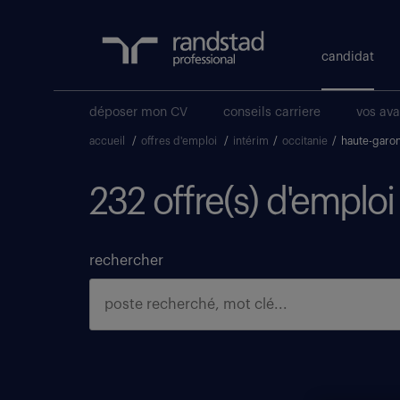
candidat
déposer mon CV
conseils carriere
vos av
accueil
/
offres d'emploi
/
intérim
/
occitanie
/
haute-garo
232 offre(s) d'emplo
rechercher