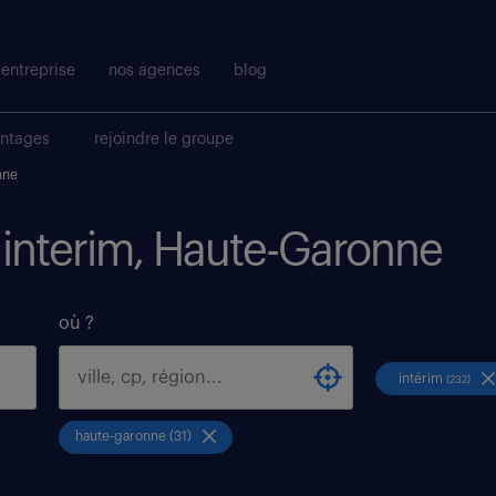
entreprise
nos agences
blog
antages
rejoindre le groupe
nne
i interim, Haute-Garonne
où ?
intérim
(232)
haute-garonne (31)