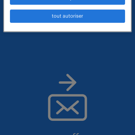
qui vous correspond parmi nos offres :
tout autoriser
- métier et compétences : inspecteur des assurances
- lieu : paris