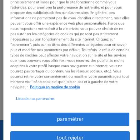
Paris 09 (75)
CDI
principalement utilisées pour que le site fonctionne comme vous
l’attendez, pour améliorer la performance de notre site, et pour vous
35 000 - 45 000 € / an
proposer des publicités ciblées sur d’autres sites. En général, ces
informations ne permettent pas de vous identifier directement, mais elles
Vous serez amené(e) à traiter les missions suivantes :
peuvent vous offrir une expérience web plus personnalisée. Parce que
nous respectons votre droit à la vie privée, vous pouvez choisir de ne
Mener des inspections techniques régulières sur site
pas autoriser les catégories de cookies qui ne sont pas strictement
nécessaires au bon fonctionnement du site Internet. Cliquez sur
pour évaluer les risques associés aux immeubles
“paramétrer”, puis sur les titres des différentes catégories pour en savoir
assurés. Analyser les dispositifs...
plus et modifier nos paramètres par défaut. Toutefois, le refus de certains
types de cookies peut affecter votre navigation sur le site et les services
que nous pouvons vous offrir (ex : vous recevrez des publicités moins
adaptées à votre profil lorsque vous naviguerez sur Internet, vous ne
voir l'offre
pourrez pas partager du contenu via les réseaux sociaux, etc.). Vous
pourrez retirer votre consentement ou modifier votre paramétrage à tout
moment via l’icône cookie disponible en bas et à gauche de votre
navigateur.
Politique en matière de cookie
Liste de nos partenaires
paramétrer
Nous faisons le maximum pour trouver un emploi
tout rejeter