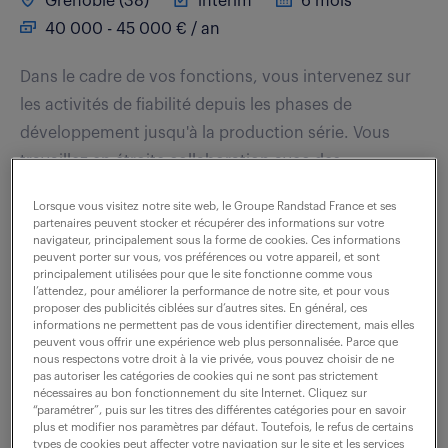
Grenoble (38)
intérim
6 mois
40 000 - 45 000 € / an
Dans le cadre de vos fonctions, vous intervenez sur
les activités de fiabilité depuis les phases de
développement jusqu'à la production série. Vous
travaillez en étroite collaboration avec des...
Lorsque vous visitez notre site web, le Groupe Randstad France et ses
partenaires peuvent stocker et récupérer des informations sur votre
voir l'offre
navigateur, principalement sous la forme de cookies. Ces informations
peuvent porter sur vous, vos préférences ou votre appareil, et sont
principalement utilisées pour que le site fonctionne comme vous
l’attendez, pour améliorer la performance de notre site, et pour vous
proposer des publicités ciblées sur d’autres sites. En général, ces
ingénieur qualité et impacts
informations ne permettent pas de vous identifier directement, mais elles
peuvent vous offrir une expérience web plus personnalisée. Parce que
envrionnementaux produits (h/f)
nous respectons votre droit à la vie privée, vous pouvez choisir de ne
pas autoriser les catégories de cookies qui ne sont pas strictement
(f/h)
nécessaires au bon fonctionnement du site Internet. Cliquez sur
“paramétrer”, puis sur les titres des différentes catégories pour en savoir
plus et modifier nos paramètres par défaut. Toutefois, le refus de certains
31 juillet 2026
types de cookies peut affecter votre navigation sur le site et les services