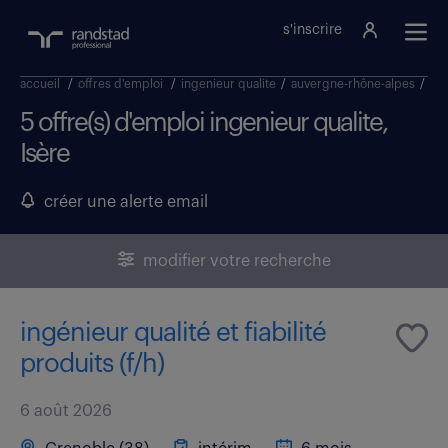
s'inscrire
accueil
/
offres d'emploi
/
ingenieur qualite
/
auvergne-rhône-alpes
/
ise
5 offre(s) d'emploi ingenieur qualite,
Isère
créer une alerte email
modifier votre recherche
ingénieur qualité et fiabilité
produits (f/h)
6 août 2026