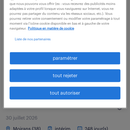
que nous pouvons vous offrir (ex : vous recevrez des publicités moins
L Isle D Abeau (38)
CDI
adaptées à votre profil lorsque vous naviguerez sur Internet, vous ne
pourrez pas partager du contenu via les réseaux sociaux, etc.). Vous
40 000 - 52 000 € / an
pourrez retirer votre consentement ou modifier votre paramétrage à tout
moment via l’icône cookie disponible en bas et à gauche de votre
navigateur.
Politique en matière de cookie
Rattachée à la Responsable Qualité Produits, vous
jouez un rôle clé au croisement de la conformité
Liste de nos partenaires
produit, de l'amélioration continue et de l'empreinte
environnementale. -Vos...
paramétrer
voir l'offre
tout rejeter
tout autoriser
ingénieur qualité produit (f/h)
30 juillet 2026
Moirans (38)
intérim
248 jour(s)