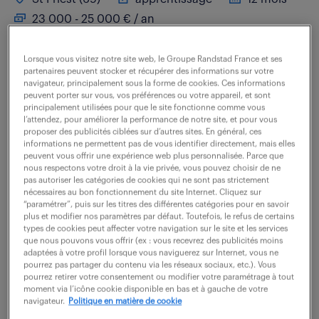
23 000 - 25 000 € / an
Rattaché directement à la Direction des Ressources
Lorsque vous visitez notre site web, le Groupe Randstad France et ses
Humaines, vous avez un lien étroit avec la Direction
partenaires peuvent stocker et récupérer des informations sur votre
navigateur, principalement sous la forme de cookies. Ces informations
Logistique. Vous analyserez l'existant pour impulser
peuvent porter sur vous, vos préférences ou votre appareil, et sont
principalement utilisées pour que le site fonctionne comme vous
et déployer une véritable culture...
l’attendez, pour améliorer la performance de notre site, et pour vous
proposer des publicités ciblées sur d’autres sites. En général, ces
informations ne permettent pas de vous identifier directement, mais elles
peuvent vous offrir une expérience web plus personnalisée. Parce que
voir l'offre
nous respectons votre droit à la vie privée, vous pouvez choisir de ne
pas autoriser les catégories de cookies qui ne sont pas strictement
nécessaires au bon fonctionnement du site Internet. Cliquez sur
“paramétrer”, puis sur les titres des différentes catégories pour en savoir
plus et modifier nos paramètres par défaut. Toutefois, le refus de certains
chef de projet qualité (f/h)
types de cookies peut affecter votre navigation sur le site et les services
que nous pouvons vous offrir (ex : vous recevrez des publicités moins
adaptées à votre profil lorsque vous naviguerez sur Internet, vous ne
pourrez pas partager du contenu via les réseaux sociaux, etc.). Vous
4 août 2026
pourrez retirer votre consentement ou modifier votre paramétrage à tout
moment via l’icône cookie disponible en bas et à gauche de votre
Venissieux (69)
intérim
6 mois
navigateur.
Politique en matière de cookie
40 000 € / an