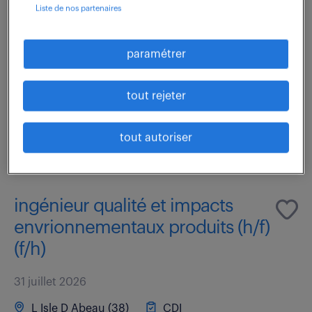
Liste de nos partenaires
En tant que garant de la conformité produit lors des
processus de production et réglementaires, vous
paramétrer
intervenez comme le représentant Qualité sur
l'ensemble du périmètre. Véritable bras droit...
tout rejeter
voir l'offre
tout autoriser
ingénieur qualité et impacts
envrionnementaux produits (h/f)
(f/h)
31 juillet 2026
L Isle D Abeau (38)
CDI