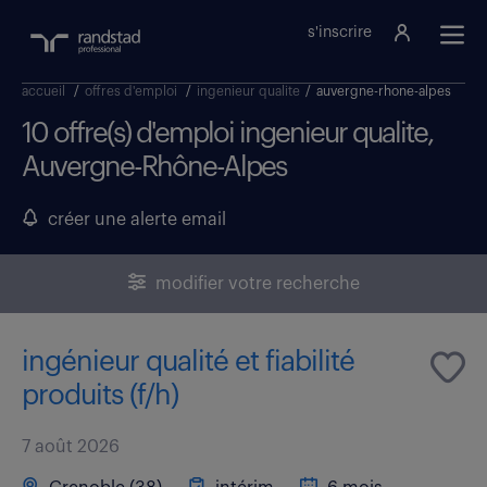
s'inscrire
accueil
/
offres d'emploi
/
ingenieur qualite
/
auvergne-rhone-alpes
10 offre(s) d'emploi ingenieur qualite,
Auvergne-Rhône-Alpes
créer une alerte email
modifier votre recherche
ingénieur qualité et fiabilité
produits (f/h)
7 août 2026