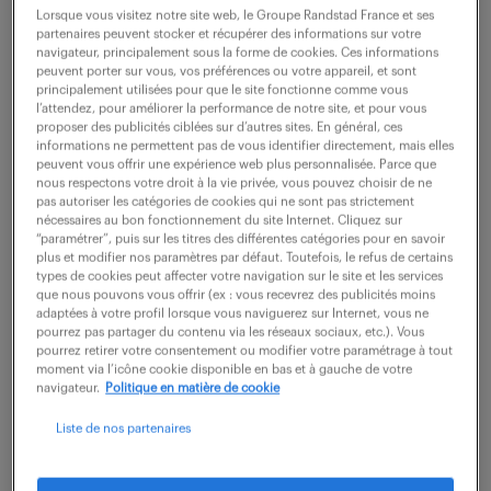
Lorsque vous visitez notre site web, le Groupe Randstad France et ses
20 juillet 2026
partenaires peuvent stocker et récupérer des informations sur votre
navigateur, principalement sous la forme de cookies. Ces informations
Toulouse (31)
intérim
12 mois
peuvent porter sur vous, vos préférences ou votre appareil, et sont
principalement utilisées pour que le site fonctionne comme vous
37 000 € / an
l’attendez, pour améliorer la performance de notre site, et pour vous
proposer des publicités ciblées sur d’autres sites. En général, ces
informations ne permettent pas de vous identifier directement, mais elles
Vous pilotez la planification industrielle et garantissez
peuvent vous offrir une expérience web plus personnalisée. Parce que
la performance globale de la production dans un
nous respectons votre droit à la vie privée, vous pouvez choisir de ne
pas autoriser les catégories de cookies qui ne sont pas strictement
environnement complexe et multi-clients. Vous
nécessaires au bon fonctionnement du site Internet. Cliquez sur
“paramétrer”, puis sur les titres des différentes catégories pour en savoir
intervenez au cœur des flux industriels afin...
plus et modifier nos paramètres par défaut. Toutefois, le refus de certains
types de cookies peut affecter votre navigation sur le site et les services
que nous pouvons vous offrir (ex : vous recevrez des publicités moins
adaptées à votre profil lorsque vous naviguerez sur Internet, vous ne
voir l'offre
pourrez pas partager du contenu via les réseaux sociaux, etc.). Vous
pourrez retirer votre consentement ou modifier votre paramétrage à tout
moment via l’icône cookie disponible en bas et à gauche de votre
navigateur.
Politique en matière de cookie
adjoint pmo (h/f)
Liste de nos partenaires
11 juin 2026