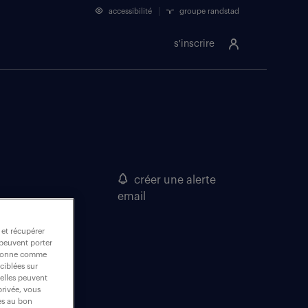
accessibilité
groupe randstad
s'inscrire
créer une alerte
email
 et récupérer
 peuvent porter
nctionne comme
ciblées sur
 elles peuvent
privée, vous
es au bon