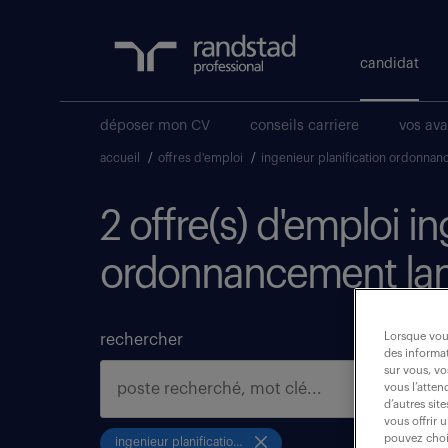
candidat
déposer mon CV
conseils carriere
vos av
accueil
/
offres d'emploi
/
ingenieur planification ordonna
2 offre(s) d'emploi i
ordonnancement la
Lorsque vous
rechercher
des informat
sur vous, vo
vous l’atten
d’autres sit
vous offrir 
pouvez chois
ingenieur planification ordonnancement lancement