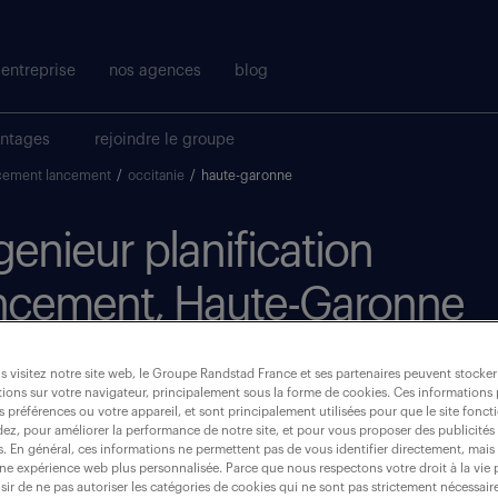
entreprise
nos agences
blog
antages
rejoindre le groupe
ncement lancement
/
occitanie
/
haute-garonne
ngenieur planification
ncement, Haute-Garonne
 visitez notre site web, le Groupe Randstad France et ses partenaires peuvent stocker
où ?
ions sur votre navigateur, principalement sous la forme de cookies. Ces informations
s préférences ou votre appareil, et sont principalement utilisées pour que le site fo
dez, pour améliorer la performance de notre site, et pour vous proposer des publicités 
intérim
(2)
es. En général, ces informations ne permettent pas de vous identifier directement, mais
une expérience web plus personnalisée. Parce que nous respectons votre droit à la vie 
ir de ne pas autoriser les catégories de cookies qui ne sont pas strictement nécessair
haute-garonne (31)