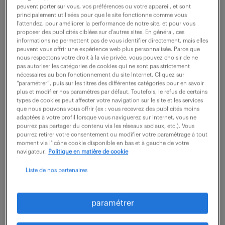
peuvent porter sur vous, vos préférences ou votre appareil, et sont
10 mois
42 000 € / an
principalement utilisées pour que le site fonctionne comme vous
l’attendez, pour améliorer la performance de notre site, et pour vous
proposer des publicités ciblées sur d’autres sites. En général, ces
Directement rattaché(e) au Responsable Excellence
informations ne permettent pas de vous identifier directement, mais elles
Opérationnelle, vous intervenez sur les axes suivants
peuvent vous offrir une expérience web plus personnalisée. Parce que
nous respectons votre droit à la vie privée, vous pouvez choisir de ne
: Pilotage de la Roadmap : Vous déployez la stratégie
pas autoriser les catégories de cookies qui ne sont pas strictement
nécessaires au bon fonctionnement du site Internet. Cliquez sur
d'Excellence Opérationnelle au sein...
“paramétrer”, puis sur les titres des différentes catégories pour en savoir
plus et modifier nos paramètres par défaut. Toutefois, le refus de certains
types de cookies peut affecter votre navigation sur le site et les services
que nous pouvons vous offrir (ex : vous recevrez des publicités moins
voir l'offre
adaptées à votre profil lorsque vous naviguerez sur Internet, vous ne
pourrez pas partager du contenu via les réseaux sociaux, etc.). Vous
pourrez retirer votre consentement ou modifier votre paramétrage à tout
moment via l’icône cookie disponible en bas et à gauche de votre
navigateur.
Politique en matière de cookie
ingenieur methodes
Liste de nos partenaires
maintenance (f/h)
27 mai 2026
paramétrer
Lacq (64)
CDI
40 000 - 45 000 € / an