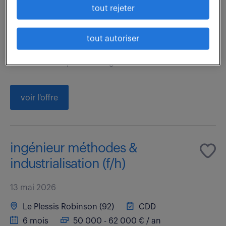
tout rejeter
Rattaché au Responsable Maintenance, vous êtes
garant de l'efficience et de la fiabilisation des
tout autoriser
équipements et des installations sur l'ensemble du
site dans le respect des règles sécurité et...
voir l'offre
ingénieur méthodes &
industrialisation (f/h)
13 mai 2026
Le Plessis Robinson (92)
CDD
6 mois
50 000 - 62 000 € / an