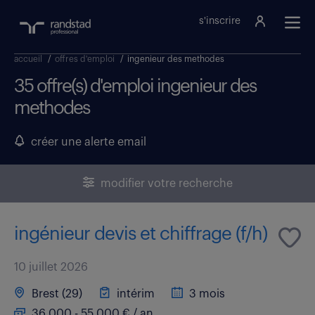
s'inscrire
accueil
/
offres d'emploi
/
ingenieur des methodes
35 offre(s) d'emploi ingenieur des
methodes
créer une alerte email
modifier votre recherche
ingénieur devis et chiffrage (f/h)
10 juillet 2026
Brest (29)
intérim
3 mois
36 000 - 55 000 € / an