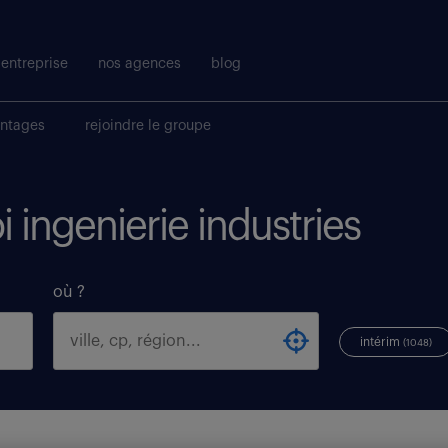
entreprise
nos agences
blog
antages
rejoindre le groupe
i ingenierie industries
où ?
intérim
(1048)