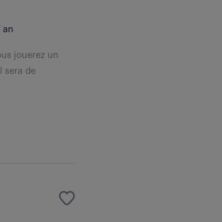
 an
ous jouerez un
l sera de