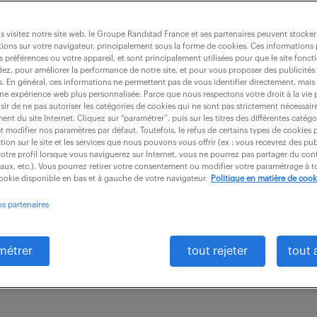
ationnel et technique (f/h)
 visitez notre site web, le Groupe Randstad France et ses partenaires peuvent stocker
ions sur votre navigateur, principalement sous la forme de cookies. Ces informations
s préférences ou votre appareil, et sont principalement utilisées pour que le site fo
dez, pour améliorer la performance de notre site, et pour vous proposer des publicités 
es. En général, ces informations ne permettent pas de vous identifier directement, mais
CDI
45 000 - 55 000 € / an
une expérience web plus personnalisée. Parce que nous respectons votre droit à la vie 
ir de ne pas autoriser les catégories de cookies qui ne sont pas strictement nécessair
nt du site Internet. Cliquez sur “paramétrer”, puis sur les titres des différentes catég
sponsable Achats, votre mission sera de concrétiser 
et modifier nos paramètres par défaut. Toutefois, le refus de certains types de cookies 
tion sur le site et les services que nous pouvons vous offrir (ex : vous recevrez des pu
tions achats industrielles, tout en optimisant les coût
otre profil lorsque vous naviguerez sur Internet, vous ne pourrez pas partager du cont
iaux, etc.). Vous pourrez retirer votre consentement ou modifier votre paramétrage à
tion...
cookie disponible en bas et à gauche de votre navigateur.
Politique en matière de cook
os partenaires
métrer
tout rejeter
tout 