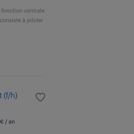
 fonction centrale
onsiste à piloter
(f/h)
€ / an