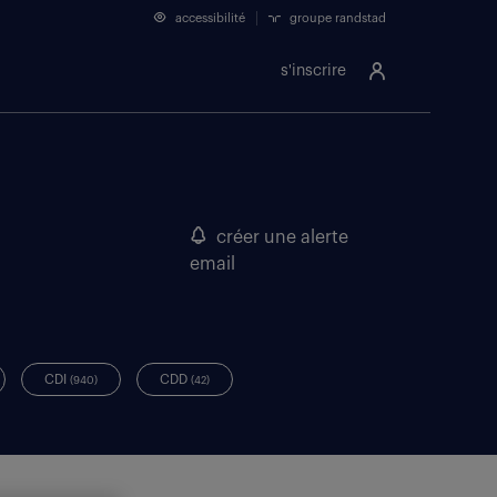
accessibilité
groupe randstad
s'inscrire
créer une alerte
email
CDI
CDD
(940)
(42)