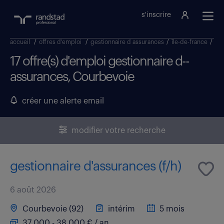
s'inscrire
accueil
/
offres d'emploi
/
gestionnaire d assurances
/
île-de-france
/
hau
17 offre(s) d'emploi gestionnaire d--
assurances, Courbevoie
créer une alerte email
modifier votre recherche
gestionnaire d'assurances (f/h)
6 août 2026
Courbevoie (92)
intérim
5 mois
37 000 - 38 000 € / an