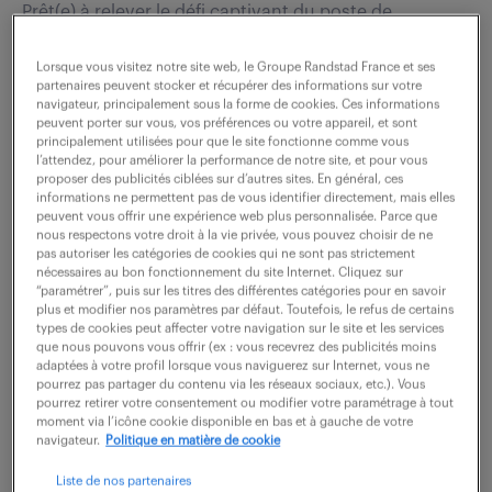
Prêt(e) à relever le défi captivant du poste de
Gestionnaire sinistres en assurances (F/H) ? Vous
Lorsque vous visitez notre site web, le Groupe Randstad France et ses
serez chargé(e) de gérer l'indemnisation des sinistres
partenaires peuvent stocker et récupérer des informations sur votre
majeurs en veillant à la satisfaction...
navigateur, principalement sous la forme de cookies. Ces informations
peuvent porter sur vous, vos préférences ou votre appareil, et sont
principalement utilisées pour que le site fonctionne comme vous
l’attendez, pour améliorer la performance de notre site, et pour vous
voir l'offre
proposer des publicités ciblées sur d’autres sites. En général, ces
informations ne permettent pas de vous identifier directement, mais elles
peuvent vous offrir une expérience web plus personnalisée. Parce que
nous respectons votre droit à la vie privée, vous pouvez choisir de ne
pas autoriser les catégories de cookies qui ne sont pas strictement
nécessaires au bon fonctionnement du site Internet. Cliquez sur
gestionnaire d'assurances (f/h)
“paramétrer”, puis sur les titres des différentes catégories pour en savoir
plus et modifier nos paramètres par défaut. Toutefois, le refus de certains
types de cookies peut affecter votre navigation sur le site et les services
16 juillet 2026
que nous pouvons vous offrir (ex : vous recevrez des publicités moins
adaptées à votre profil lorsque vous naviguerez sur Internet, vous ne
Courbevoie (92)
intérim
6 mois
pourrez pas partager du contenu via les réseaux sociaux, etc.). Vous
pourrez retirer votre consentement ou modifier votre paramétrage à tout
35 000 - 38 000 € / an
moment via l’icône cookie disponible en bas et à gauche de votre
navigateur.
Politique en matière de cookie
Quels défis stimulants en tant que Gestionnaire
Liste de nos partenaires