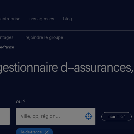
entreprise
nos agences
blog
antages
rejoindre le groupe
de-france
gestionnaire d--assurances, 
où ?
intérim
(31)
ile-de-france