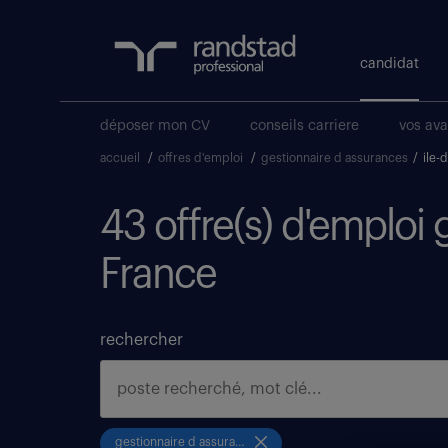
candidat
déposer mon CV
conseils carriere
vos av
accueil
/
offres d'emploi
/
gestionnaire d assurances
/
ile-
43 offre(s) d'emploi 
France
rechercher
gestionnaire d assurances