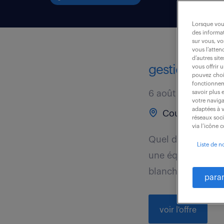
Lorsque vous
des informat
sur vous, vo
vous l’atten
d’autres sit
gestionnaire 
vous offrir 
pouvez chois
fonctionneme
6 août 2026
savoir plus 
votre naviga
adaptées à v
Courbevoie (9
réseaux soc
via l’icône 
Quel défi vous ré
Liste de n
une équipe dynami
blanchiment de...
para
voir l'offre