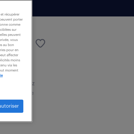
 et récupérer
 peuvent porter
nctionne comme
ciblées sur
 elles peuvent
privée, vous
es au bon
ories pour en
peut affecter
blicités moins
enu via les
/ an
 tout moment
ie
nt ? Rejoignez
utte contre le
autoriser