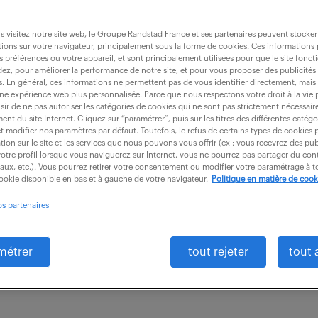
 visitez notre site web, le Groupe Randstad France et ses partenaires peuvent stocker
ions sur votre navigateur, principalement sous la forme de cookies. Ces informations
s préférences ou votre appareil, et sont principalement utilisées pour que le site fo
dez, pour améliorer la performance de notre site, et pour vous proposer des publicités 
es. En général, ces informations ne permettent pas de vous identifier directement, mais
d'assurances (f/h)
une expérience web plus personnalisée. Parce que nous respectons votre droit à la vie 
ir de ne pas autoriser les catégories de cookies qui ne sont pas strictement nécessair
nt du site Internet. Cliquez sur “paramétrer”, puis sur les titres des différentes catég
et modifier nos paramètres par défaut. Toutefois, le refus de certains types de cookies 
tion sur le site et les services que nous pouvons vous offrir (ex : vous recevrez des pu
otre profil lorsque vous naviguerez sur Internet, vous ne pourrez pas partager du cont
2)
intérim
5 mois
37 000 - 38 000 € 
iaux, etc.). Vous pourrez retirer votre consentement ou modifier votre paramétrage à
cookie disponible en bas et à gauche de votre navigateur.
Politique en matière de cook
serve le poste d' Analyste LCBFT (F/H) chez notre clie
os partenaires
que pour évaluer et gérer les risques associés à la l
métrer
tout rejeter
tout 