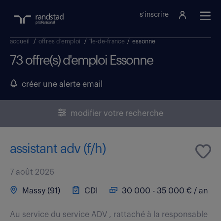
s'inscrire
accueil
/
offres d'emploi
/
île-de-france
/
essonne
73 offre(s) d'emploi Essonne
créer une alerte email
modifier votre recherche
assistant adv (f/h)
7 août 2026
Massy (91)
CDI
30 000 - 35 000 € / an
Au service du service ADV , rattaché à la responsable