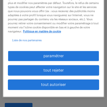
plus et modifier nos paramètres par défaut. Toutefois, le refus de certains
types de cookies peut affecter votre navigation sur le site et les services
voir l'offre
que nous pouvons vous offrir (ex : vous recevrez des publicités moins
adaptées à votre profil lorsque vous naviguerez sur Internet, vous ne
pourrez pas partager du contenu via les réseaux sociaux, etc.). Vous
pourrez retirer votre consentement ou modifier votre paramétrage à tout
moment via l’icône cookie disponible en bas et à gauche de votre
navigateur.
Politique en matière de cookie
ingénieur planification (f/h)
Liste de nos partenaires
7 août 2026
Evry Courcouronnes (91)
intérim
paramétrer
18 mois
38 000 € / an
tout rejeter
Pourquoi ne pas saisir l'opportunité d'impacter
durablement votre domaine en tant qu'Ingénieur
tout autoriser
planification (F/H) ? Rejoignez une équipe dynamique
pour relever des défis liés à l'innovation et...