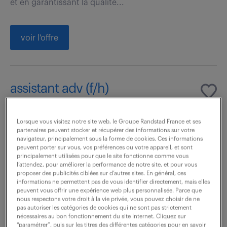
et en garantissant la qualité...
voir l'offre
assistant adv (f/h)
7 août 2026
Lorsque vous visitez notre site web, le Groupe Randstad France et ses
Evry Courcouronnes (91)
intérim
partenaires peuvent stocker et récupérer des informations sur votre
navigateur, principalement sous la forme de cookies. Ces informations
3 mois
35 000 - 40 000 € / an
peuvent porter sur vous, vos préférences ou votre appareil, et sont
principalement utilisées pour que le site fonctionne comme vous
l’attendez, pour améliorer la performance de notre site, et pour vous
Rattaché à la responsable Adv, , vos missions
proposer des publicités ciblées sur d’autres sites. En général, ces
informations ne permettent pas de vous identifier directement, mais elles
principales seront les suivantes : - gestion des appels
peuvent vous offrir une expérience web plus personnalisée. Parce que
d'offres -Gestion des commandes, validation factures
nous respectons votre droit à la vie privée, vous pouvez choisir de ne
pas autoriser les catégories de cookies qui ne sont pas strictement
etc.) - Confirmer les accusés de...
nécessaires au bon fonctionnement du site Internet. Cliquez sur
“paramétrer”, puis sur les titres des différentes catégories pour en savoir