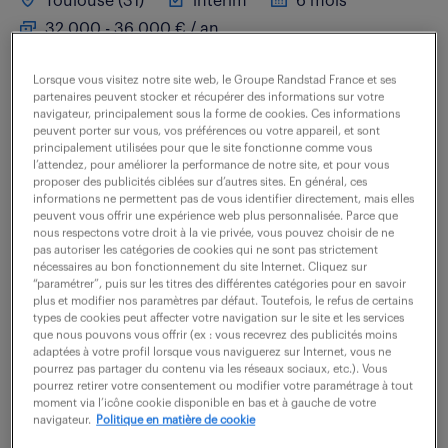
Toulouse (31)
intérim
6 mois
32 000 - 36 000 € / an
Ce poste, basé à TOULOUSE est à pourvoir dans le
Lorsque vous visitez notre site web, le Groupe Randstad France et ses
partenaires peuvent stocker et récupérer des informations sur votre
cadre d'une mission d'intérim de 3 mois,
navigateur, principalement sous la forme de cookies. Ces informations
renouvelable. En tant que Technicien Développement
peuvent porter sur vous, vos préférences ou votre appareil, et sont
principalement utilisées pour que le site fonctionne comme vous
Mécanique, vous assurez la conception CAO d'une...
l’attendez, pour améliorer la performance de notre site, et pour vous
proposer des publicités ciblées sur d’autres sites. En général, ces
informations ne permettent pas de vous identifier directement, mais elles
peuvent vous offrir une expérience web plus personnalisée. Parce que
voir l'offre
nous respectons votre droit à la vie privée, vous pouvez choisir de ne
pas autoriser les catégories de cookies qui ne sont pas strictement
nécessaires au bon fonctionnement du site Internet. Cliquez sur
“paramétrer”, puis sur les titres des différentes catégories pour en savoir
plus et modifier nos paramètres par défaut. Toutefois, le refus de certains
types de cookies peut affecter votre navigation sur le site et les services
dessinateur-projeteur
que nous pouvons vous offrir (ex : vous recevrez des publicités moins
adaptées à votre profil lorsque vous naviguerez sur Internet, vous ne
(mécanique) (f/h)
pourrez pas partager du contenu via les réseaux sociaux, etc.). Vous
pourrez retirer votre consentement ou modifier votre paramétrage à tout
moment via l’icône cookie disponible en bas et à gauche de votre
27 juillet 2026
navigateur.
Politique en matière de cookie
Mazeres (09)
intérim
6 mois