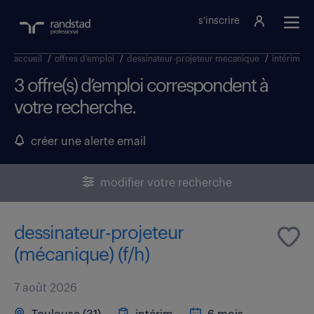
s'inscrire
accueil
/
offres d'emploi
/
dessinateur-projeteur mecanique
/
intérim
/
3 offre(s) d’emploi correspondent à
votre recherche.
créer une alerte email
modifier votre recherche
dessinateur-projeteur
(mécanique) (f/h)
7 août 2026