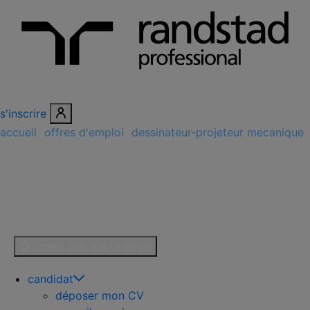
s'inscrire
accueil
/
offres d'emploi
/
dessinateur-projeteur mecanique
/
intérim
23 offre(s) d'emploi dessinateur-
projeteur mecanique en interim
créer une alerte email
candidat
déposer mon CV