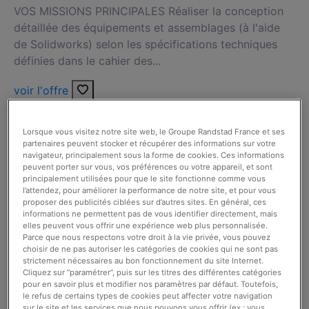
VOS MISSIONS PRINCIPALES Réaliser la conception
détaillée des équipements et assemblages (à l'aide
de Solidworks) selon les spécifications techniques
définies dans le cahier des...
voir l'offre
PROJETEUR MÉCANIQUE /
Lorsque vous visitez notre site web, le Groupe Randstad France et ses
GESTIONNAIRE DE MAQUETTES
partenaires peuvent stocker et récupérer des informations sur votre
navigateur, principalement sous la forme de cookies. Ces informations
(F/H) - SECTEUR DÉFENSE
peuvent porter sur vous, vos préférences ou votre appareil, et sont
principalement utilisées pour que le site fonctionne comme vous
7 août 2026
l’attendez, pour améliorer la performance de notre site, et pour vous
proposer des publicités ciblées sur d’autres sites. En général, ces
La Chapelle St Ursin (18)
informations ne permettent pas de vous identifier directement, mais
elles peuvent vous offrir une expérience web plus personnalisée.
Parce que nous respectons votre droit à la vie privée, vous pouvez
intérim
choisir de ne pas autoriser les catégories de cookies qui ne sont pas
strictement nécessaires au bon fonctionnement du site Internet.
3 mois
Cliquez sur “paramétrer”, puis sur les titres des différentes catégories
pour en savoir plus et modifier nos paramètres par défaut. Toutefois,
le refus de certains types de cookies peut affecter votre navigation
32 000 € / an
sur le site et les services que nous pouvons vous offrir (ex : vous