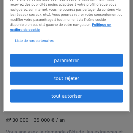
recevrez des publicités moins adaptées à votre profil lorsque vous
Sous la direction du responsable de département et
naviguerez sur Internet, vous ne pourrez pas partager du contenu via
en lien étroit avec le marketing, vous gérez le parc
les réseaux sociaux, etc.). Vous pourrez retirer votre consentement ou
modifier votre paramétrage à tout moment via l’icône cookie
de maquettes inertes de munitions : Gestion de parc
disponible en bas et à gauche de votre navigateur.
Politique en
& Inventaire : Reprendre en main...
matière de cookie
voir l'offre
Liste de nos partenaires
CHARGÉ ÉTUDES MÉCANIQUE -
paramétrer
SECTEUR NAVAL (F/H)
6 août 2026
tout rejeter
Brest (29)
tout autoriser
intérim
6 mois
30 000 - 35 000 € / an
Vous analysez la demande d'étude, les exigences et