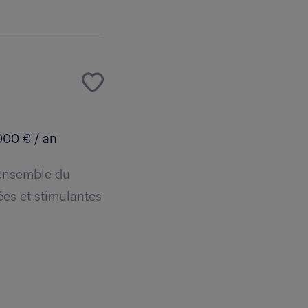
000 € / an
'ensemble du
ées et stimulantes