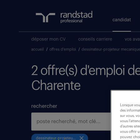
candidat
déposer mon CV
conseils carriere
vos av
accueil
/
offres d'emploi
/
dessinateur-projeteur mecaniqu
2 offre(s) d'emploi 
Charente
Lorsque vous
rechercher
des informat
sur vous, vo
vous l’atten
d’autres sit
vous offrir 
pouvez chois
dessinateur-projeteur mecanique