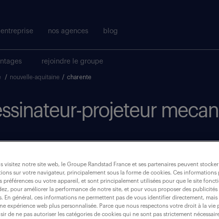
entreprise
nos agences
blog
antages
rejoindre le groupe
e
/
nouvelle-aquitaine
/
charente
dessinateur-projeteur mecan
 visitez notre site web, le Groupe Randstad France et ses partenaires peuvent stocker
où ?
ions sur votre navigateur, principalement sous la forme de cookies. Ces informations
s préférences ou votre appareil, et sont principalement utilisées pour que le site fo
dez, pour améliorer la performance de notre site, et pour vous proposer des publicités 
intérim
(2)
es. En général, ces informations ne permettent pas de vous identifier directement, mais
une expérience web plus personnalisée. Parce que nous respectons votre droit à la vie 
ir de ne pas autoriser les catégories de cookies qui ne sont pas strictement nécessair
charente (16)