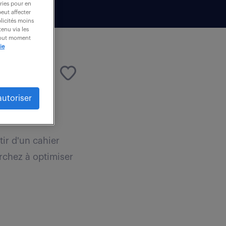
ories pour en
peut affecter
blicités moins
enu via les
 tout moment
ie
autoriser
000 € / an
ir d'un cahier
rchez à optimiser