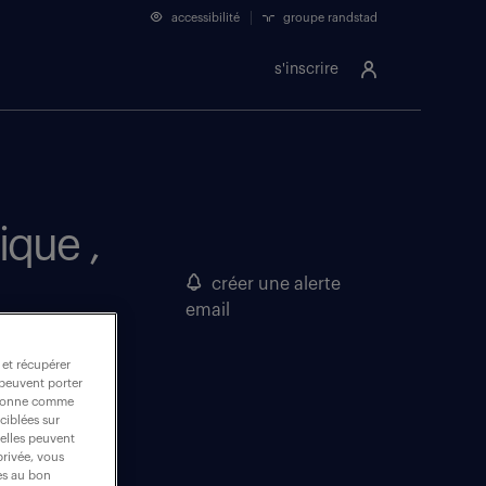
accessibilité
groupe randstad
s'inscrire
ique ,
créer une alerte
email
 et récupérer
 peuvent porter
nctionne comme
ciblées sur
 elles peuvent
privée, vous
es au bon