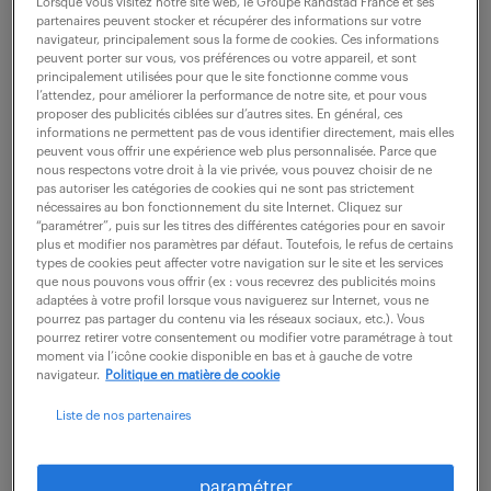
Lorsque vous visitez notre site web, le Groupe Randstad France et ses
partenaires peuvent stocker et récupérer des informations sur votre
navigateur, principalement sous la forme de cookies. Ces informations
ne ratez aucune
peuvent porter sur vous, vos préférences ou votre appareil, et sont
principalement utilisées pour que le site fonctionne comme vous
l’attendez, pour améliorer la performance de notre site, et pour vous
opportunité.
proposer des publicités ciblées sur d’autres sites. En général, ces
informations ne permettent pas de vous identifier directement, mais elles
peuvent vous offrir une expérience web plus personnalisée. Parce que
nous respectons votre droit à la vie privée, vous pouvez choisir de ne
recevez chaque semaine par mail les offres qui
pas autoriser les catégories de cookies qui ne sont pas strictement
correspondent à votre dernière recherche.
nécessaires au bon fonctionnement du site Internet. Cliquez sur
“paramétrer”, puis sur les titres des différentes catégories pour en savoir
plus et modifier nos paramètres par défaut. Toutefois, le refus de certains
types de cookies peut affecter votre navigation sur le site et les services
créer une alerte
que nous pouvons vous offrir (ex : vous recevrez des publicités moins
adaptées à votre profil lorsque vous naviguerez sur Internet, vous ne
pourrez pas partager du contenu via les réseaux sociaux, etc.). Vous
pourrez retirer votre consentement ou modifier votre paramétrage à tout
moment via l’icône cookie disponible en bas et à gauche de votre
navigateur.
Politique en matière de cookie
Liste de nos partenaires
partagez-nous
votre CV !
paramétrer